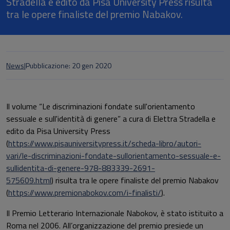
Stradella e edito da Pisa University Press risulta
tra le opere finaliste del premio Nabakov.
News
|
Pubblicazione: 20 gen 2020
Il volume “Le discriminazioni fondate sull'orientamento
sessuale e sull'identità di genere” a cura di Elettra Stradella e
edito da Pisa University Press
(
https://www.pisauniversitypress.it/scheda-libro/autori-
vari/le-discriminazioni-fondate-sullorientamento-sessuale-e-
sullidentita-di-genere-978-883339-2691-
575609.html
) risulta tra le opere finaliste del premio Nabakov
(
https://www.premionabokov.com/i-finalisti/
)
.
Il Premio Letterario Internazionale Nabokov, è stato istituito a
Roma nel 2006. All’organizzazione del premio presiede un