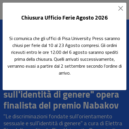
Chiusura Ufficio Ferie Agosto 2026
Leggi l'articolo
Si comunica che gli uffici di Pisa University Press saranno
Home
News
News
chiusi per ferie dal 10 al 23 Agosto compresi. Gli ordini
"Le discriminazioni fondate sull'orientamento sessuale e
ricevuti entro le ore 12:00 del 6 agosto saranno spediti
sull'identità di genere" opera finalista del premio Nabakov
prima della chiusura. Quelli arrivati successivamente,
verranno evasi a partire dal 2 settembre secondo l'ordine di
"Le discriminazioni fondate
arrivo.
sull'orientamento sessuale e
sull'identità di genere" opera
finalista del premio Nabakov
"Le discriminazioni fondate sull'orientamento
sessuale e sull'identità di genere" a cura di Elettra