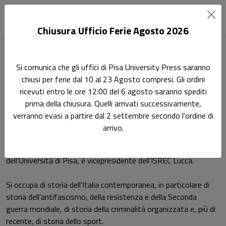
Chiusura Ufficio Ferie Agosto 2026
Home
Autori
Fulvetti Gianluca
Si comunica che gli uffici di Pisa University Press saranno
chiusi per ferie dal 10 al 23 Agosto compresi. Gli ordini
Pagina di Fulvetti Gianluca
ricevuti entro le ore 12:00 del 6 agosto saranno spediti
Fulvetti Gianluca
prima della chiusura. Quelli arrivati successivamente,
verranno evasi a partire dal 2 settembre secondo l'ordine di
arrivo.
Gianluca Fulvetti (Lucca 1973) insegna Storia contemporanea
presso il Dipartimento di Civiltà e Forme del Sapere
dell’Università di Pisa, è vicepresidente dell’ISREC Lucca.
Si occupa di storia dell’Italia contemporanea, in particolare di
storia dell’antifascismo, della resistenza e della Seconda
guerra mondiale, di storia della criminalità organizzata e, più di
recente, di storia dello sport.