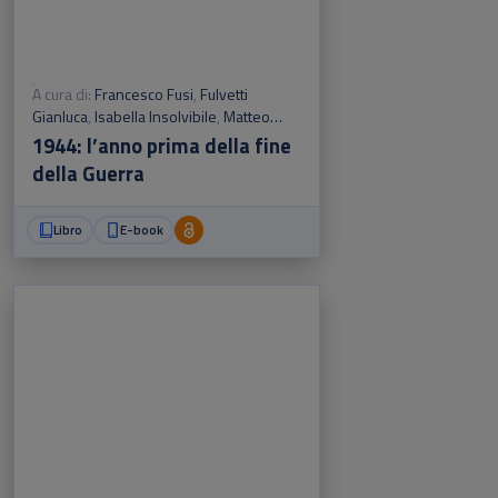
A cura di:
Francesco Fusi
,
Fulvetti
Gianluca
,
Isabella Insolvibile
,
Matteo
Pretelli
1944: l’anno prima della fine
della Guerra
Libro
E-book