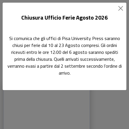
Chiusura Ufficio Ferie Agosto 2026
Home
Connessioni
Si comunica che gli uffici di Pisa University Press saranno
chiusi per ferie dal 10 al 23 Agosto compresi. Gli ordini
Pisa University Press:
ricevuti entro le ore 12:00 del 6 agosto saranno spediti
Connessioni
prima della chiusura. Quelli arrivati successivamente,
verranno evasi a partire dal 2 settembre secondo l'ordine di
arrivo.
Libri della collana: Pisa University Press:
Sfoglia la lista completa