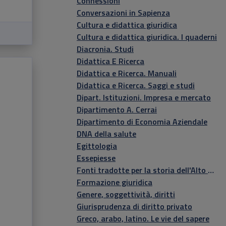
Connessioni
Conversazioni in Sapienza
Cultura e didattica giuridica
Cultura e didattica giuridica. I quaderni
Diacronia. Studi
Didattica E Ricerca
Didattica e Ricerca. Manuali
Didattica e Ricerca. Saggi e studi
Dipart. Istituzioni. Impresa e mercato
Dipartimento A. Cerrai
Dipartimento di Economia Aziendale
DNA della salute
Egittologia
Essepiesse
Fonti tradotte per la storia dell'Alto Medioevo
Formazione giuridica
Genere, soggettività, diritti
Giurisprudenza di diritto privato
Greco, arabo, latino. Le vie del sapere