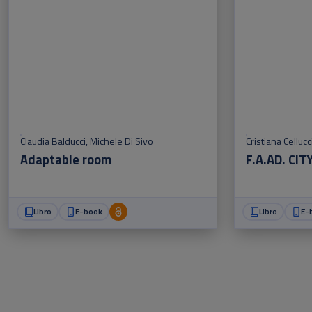
Claudia Balducci
,
Michele Di Sivo
Cristiana Cellucc
Adaptable room
F.A.AD. CIT
Libro
E-book
Libro
E-