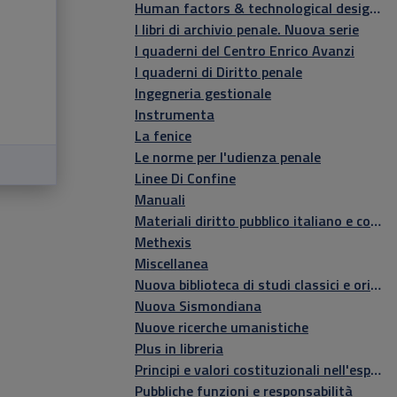
Human factors & technological design innovation
I libri di archivio penale. Nuova serie
I quaderni del Centro Enrico Avanzi
I quaderni di Diritto penale
Ingegneria gestionale
Instrumenta
La fenice
Le norme per l'udienza penale
Linee Di Confine
Manuali
Materiali diritto pubblico italiano e comparato
Methexis
Miscellanea
Nuova biblioteca di studi classici e orientali
Nuova Sismondiana
Nuove ricerche umanistiche
Plus in libreria
Principi e valori costituzionali nell'esperienza italiana e brasiliana
Pubbliche funzioni e responsabilità