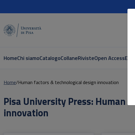
Home
Chi siamo
Catalogo
Collane
Riviste
Open Access
E-bo
Home
Human factors & technological design innovation
Pisa University Press: Human f
innovation