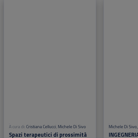
Libri della collana: Pisa University Press
Sfoglia la lista completa
A cura di:
Cristiana Cellucci
,
Michele Di Sivo
Michele Di Sivo
Spazi terapeutici di prossimità
INGEGNERIA