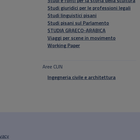
Studi e fonti per la storia della scultura
Studi giuridici per le professioni legali
Studi linguistici pisani
Studi pisani sul Parlamento
STUDIA GRAECO-ARABICA
Viaggi per scene in movimento
Working Paper
Aree CUN
Ingegneria civile e architettura
ivacy