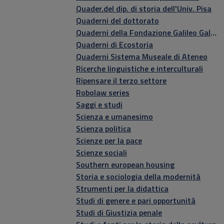
Quader.del dip. di storia dell'Univ. Pisa
Quaderni del dottorato
Quaderni della Fondazione Galileo Galilei
Quaderni di Ecostoria
Quaderni Sistema Museale di Ateneo
Ricerche linguistiche e interculturali
Ripensare il terzo settore
Robolaw series
Saggi e studi
Scienza e umanesimo
Scienza politica
Scienze per la pace
Scienze sociali
Southern european housing
Storia e sociologia della modernità
Strumenti per la didattica
Studi di genere e pari opportunità
Studi di Giustizia penale