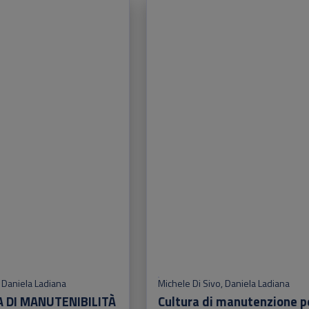
: Human factors & technological design inno
,
Daniela Ladiana
Michele Di Sivo
,
Daniela Ladiana
 DI MANUTENIBILITÀ
Cultura di manutenzione p