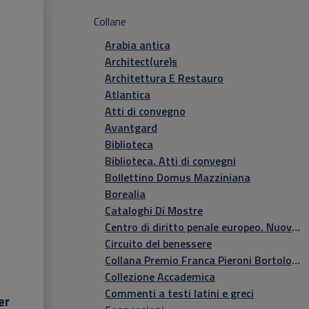
vation
Collane
Arabia antica
Architect(ure)s
Architettura E Restauro
Atlantica
Atti di convegno
Avantgard
Biblioteca
Biblioteca. Atti di convegni
Bollettino Domus Mazziniana
Borealia
Cataloghi Di Mostre
Centro di diritto penale europeo. Nuova serie
Circuito del benessere
Collana Premio Franca Pieroni Bortolotti
Collezione Accademica
Commenti a testi latini e greci
er