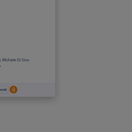
i
,
Michele Di Sivo
Y
book