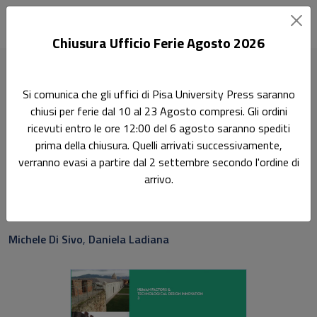
Chiusura Ufficio Ferie Agosto 2026
Home
Human factors & technological design innovation
Si comunica che gli uffici di Pisa University Press saranno
Le mura urbane crollano
chiusi per ferie dal 10 al 23 Agosto compresi. Gli ordini
ricevuti entro le ore 12:00 del 6 agosto saranno spediti
Ricerca
prima della chiusura. Quelli arrivati successivamente,
Le mura urbane crollano
verranno evasi a partire dal 2 settembre secondo l'ordine di
arrivo.
conservazione e manutenzione programmata della cinta
muraria dei centri storici
Michele Di Sivo
,
Daniela Ladiana