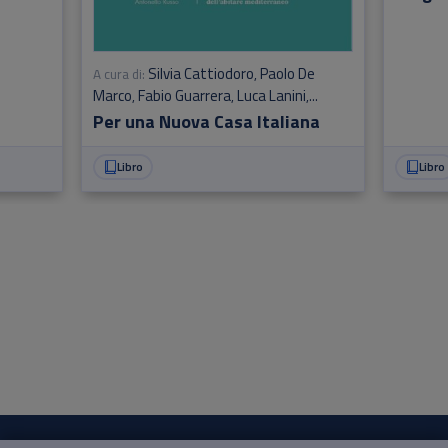
Silvia Cattiodoro
Paolo De
A cura di:
,
Marco
Fabio Guarrera
Luca Lanini
,
,
,
Pasquale Mei
Antonello Russo
Per una Nuova Casa Italiana
,
Libro
Libro