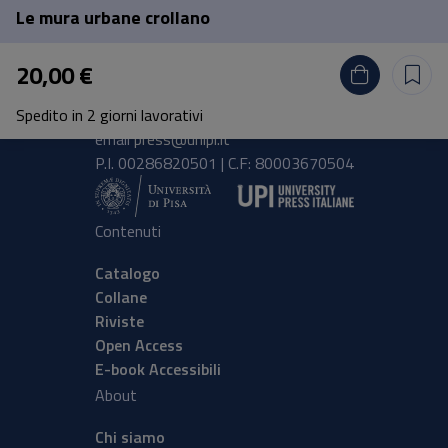
Le mura urbane crollano
Pisa University Press
20,00 €
Lungarno Pacinotti 43/44 56126 Pisa
Spedito in 2 giorni lavorativi
tel.
+39 050 2212056
email
press@unipi.it
P.I. 00286820501 | C.F: 80003670504
Contenuti
Catalogo
Collane
Riviste
Open Access
E-book Accessibili
About
Chi siamo