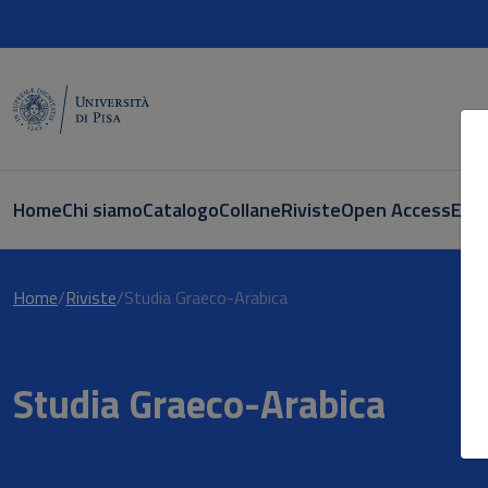
Home
Chi siamo
Catalogo
Collane
Riviste
Open Access
E-bo
Home
Riviste
Studia Graeco-Arabica
Studia Graeco-Arabica