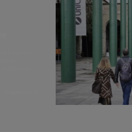
ze
and e una ricca
ditoria
 alla Stazione
Maggiori info