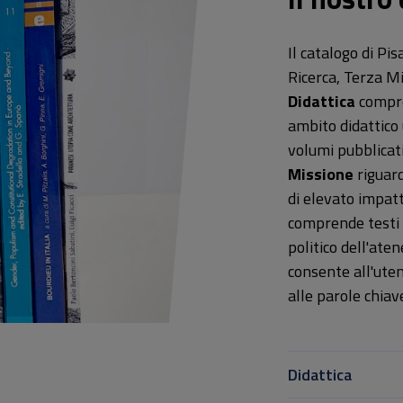
Il catalogo di Pis
Ricerca, Terza Mi
Didattica
compren
ambito didattico 
volumi pubblicat
Missione
riguard
di elevato impatt
comprende testi e
politico dell'ate
consente all'uten
alle parole chiav
Didattica