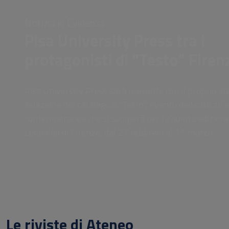
Notizia in Evidenza
Pisa University Press tra i
protagonisti di "Testo" Firen
Pisa University Press sarà presente con il proprio st
selezione del catalogo a “Testo”, evento dedicato all’e
contemporanea che si svolgerà per la quinta edizione
Leopolda di Firenze, dal 27 febbraio al 1° marzo.
Le riviste di Ateneo