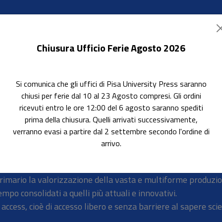
Chiusura Ufficio Ferie Agosto 2026
Si comunica che gli uffici di Pisa University Press saranno
ok Accessibili
In evidenza
Pubblica con noi
chiusi per ferie dal 10 al 23 Agosto compresi. Gli ordini
ricevuti entro le ore 12:00 del 6 agosto saranno spediti
sityPress.it
prima della chiusura. Quelli arrivati successivamente,
verranno evasi a partire dal 2 settembre secondo l'ordine di
arrivo.
primario la valorizzazione della vasta e multiforme produzion
empo consolidati a quelli più attuali e innovativi.
access, cioè di accesso libero e senza barriere al sapere scie