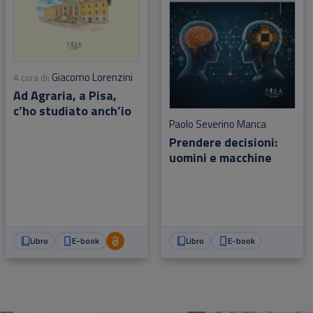
Giacomo Lorenzini
A cura di:
Ad Agraria, a Pisa,
c’ho studiato anch’io
Paolo Severino Manca
Prendere decisioni:
uomini e macchine
Libro
E-book
Libro
E-book