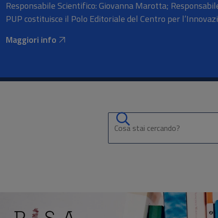
Responsabile Scientifico: Giovanna Marotta; Responsabile
PUP costituisce il Polo Editoriale del Centro per l’Innovazi
Maggiori info