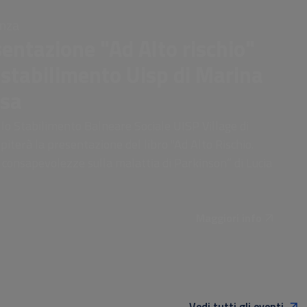
enza
entazione "Ad Alto rischio"
 stabilimento Uisp di Marina
isa
 lo Stabilimento Balneare Sociale UISP Village di
piterà la presentazione del libro "Ad Alto Rischio.
consapevolezze sulla malattia di Parkinson” di Lucia
Maggiori info
Vedi tutti gli eventi