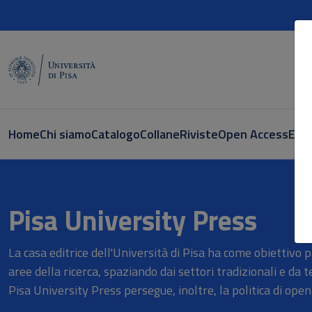
Home
Chi siamo
Catalogo
Collane
Riviste
Open Access
E-bo
Vendita online Libri - PisaUniver
Pisa University Press
La casa editrice dell'Università di Pisa ha come obiettivo 
aree della ricerca, spaziando dai settori tradizionali e da t
Pisa University Press persegue, inoltre, la politica di open 