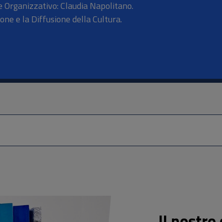
 Organizzativo: Claudia Napolitano.
one e la Diffusione della Cultura.
Il nostro