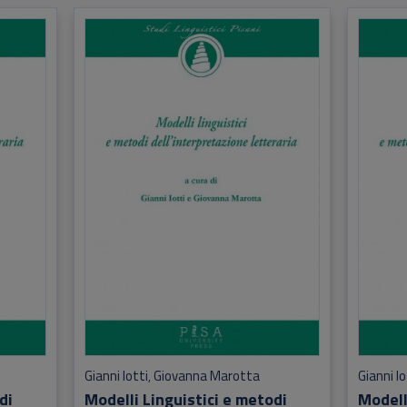
Gianni Iotti
Giovanna Marotta
Gianni Io
,
di
Modelli Linguistici e metodi
Modell