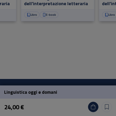
raria
dell'interpretazione letteraria
dell'i
Libro
E-book
Libro
Linguistica oggi e domani
Pisa University Press
24,00 €
Lungarno Pacinotti 43/44 56126 Pisa