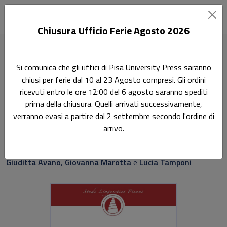
Chiusura Ufficio Ferie Agosto 2026
Home
Studi linguistici pisani
Linguistica oggi e domani
Si comunica che gli uffici di Pisa University Press saranno
chiusi per ferie dal 10 al 23 Agosto compresi. Gli ordini
Ricerca
ricevuti entro le ore 12:00 del 6 agosto saranno spediti
Linguistica oggi e domani
prima della chiusura. Quelli arrivati successivamente,
verranno evasi a partire dal 2 settembre secondo l'ordine di
Percorsi e sfide di una disciplina in movimento
arrivo.
A cura di:
Giuditta Avano
,
Giovanna Marotta
e
Lucia Tamponi