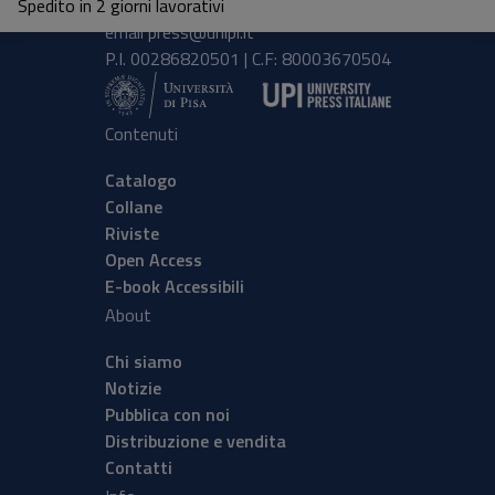
Spedito in 2 giorni lavorativi
tel.
+39 050 2212056
email
press@unipi.it
P.I. 00286820501 | C.F: 80003670504
Contenuti
Catalogo
Collane
Riviste
Open Access
E-book Accessibili
About
Chi siamo
Notizie
Pubblica con noi
Distribuzione e vendita
Contatti