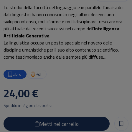
Lo studio della facoltà del linguaggio e in parallelo l’analisi dei
dati linguistici hanno conosciuto negli ultimi decenni uno
sviluppo intenso, multiforme e multidisciplinare, reso ancora
più attuale dai recenti successi nel campo dell’
Intelligenza
Artificiale Generativa
.
La linguistica occupa un posto speciale nel novero delle
discipline umanistiche per il suo alto contenuto scientifico,
come testimoniato anche dalle sempre più diffuse
metodologie quantitative a fianco di quelle qualitative
tradizionali.
Libro
Pdf
In uno spirito mirato a promuovere il dialogo tra teorie e
metodi differenti, il volume si interroga su
cosa significa
24,00 €
oggi ‘fare linguistica
’ e su cosa potrà o dovrà significare nel
prossimo futuro.
Spedito in 2 giorni lavorativi
I contributi della prima sezione intendono illustrare alcune linee
di ricerca particolarmente promettenti, rappresentate da
Metti nel carrello
studiosi di punta nei loro rispettivi ambiti.