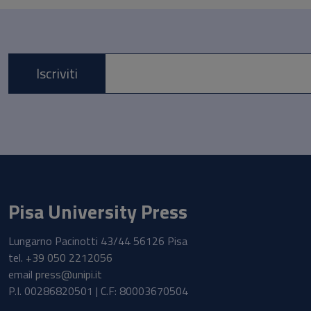
Iscriviti
E-mail *
Pisa University Press
Lungarno Pacinotti 43/44 56126 Pisa
tel.
+39 050 2212056
email
press@unipi.it
P.I. 00286820501 | C.F: 80003670504