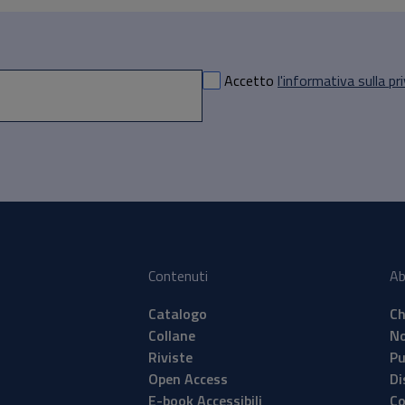
Accetto
l'informativa sulla pr
Contenuti
Ab
Catalogo
Ch
Collane
No
Riviste
Pu
Open Access
Di
E-book Accessibili
Co