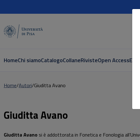
Home
Chi siamo
Catalogo
Collane
Riviste
Open Access
E-bo
Home
Autori
Giuditta Avano
Pagina di Giuditta Avano
Giuditta Avano
Giuditta Avano
si è addottorata in Fonetica e Fonologia all’Univers