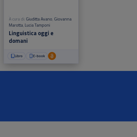
A cura di:
Giuditta Avano
,
Giovanna
Marotta
,
Lucia Tamponi
Linguistica oggi e
domani
Libro
E-book