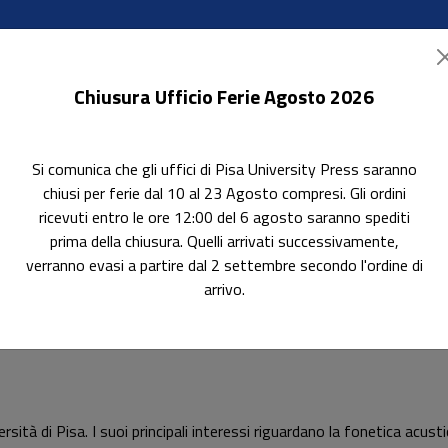
Chiusura Ufficio Ferie Agosto 2026
Si comunica che gli uffici di Pisa University Press saranno
ok Accessibili
In evidenza
Pubblica con noi
chiusi per ferie dal 10 al 23 Agosto compresi. Gli ordini
ricevuti entro le ore 12:00 del 6 agosto saranno spediti
prima della chiusura. Quelli arrivati successivamente,
verranno evasi a partire dal 2 settembre secondo l'ordine di
arrivo.
ità di Pisa. I suoi principali interessi riguardano la fonetica acustic