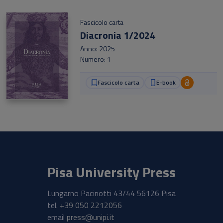
Fascicolo carta
Diacronia 1/2024
Anno: 2025
Numero: 1
Fascicolo carta
E-book
Pisa University Press
Lungarno Pacinotti 43/44 56126 Pisa
tel.
+39 050 2212056
email
press@unipi.it