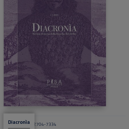
Diacronìa
ISSN Cartaceo: 2704-7334