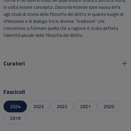
forme e nei diversi modi nei quali essa è stata o potrà di volta
in volta essere concepita.
Diacronìa
intende dare nuova linfa
agli studi di storia della filosofia del diritto in quanto luoghi di
riflessione e di dialogo tra le diverse "tradizioni" che
concorrono a formare quella che a ragione è stata definita
l’identità plurale della filosofia del diritto.
Curatori
Fascicoli
2024
2023
2022
2021
2020
2019