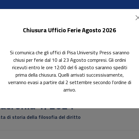
Chiusura Ufficio Ferie Agosto 2026
Si comunica che gli uffici di Pisa University Press saranno
ok Accessibili
In evidenza
Pubblica con noi
chiusi per ferie dal 10 al 23 Agosto compresi. Gli ordini
ricevuti entro le ore 12:00 del 6 agosto saranno spediti
prima della chiusura. Quelli arrivati successivamente,
verranno evasi a partire dal 2 settembre secondo l'ordine di
arrivo.
iacronia 1/2024
sta di storia della filosofia del diritto