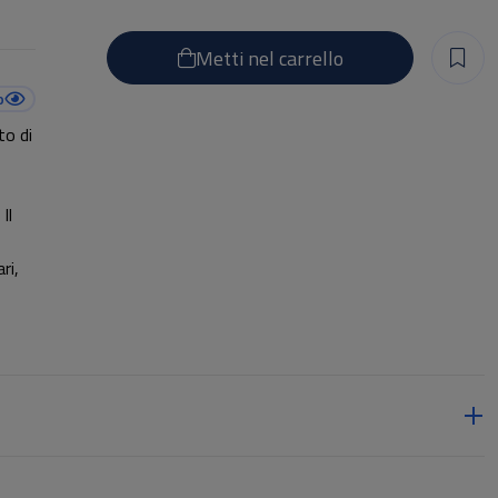
Metti nel carrello
o
to di
Il
ri,
ea
lo.