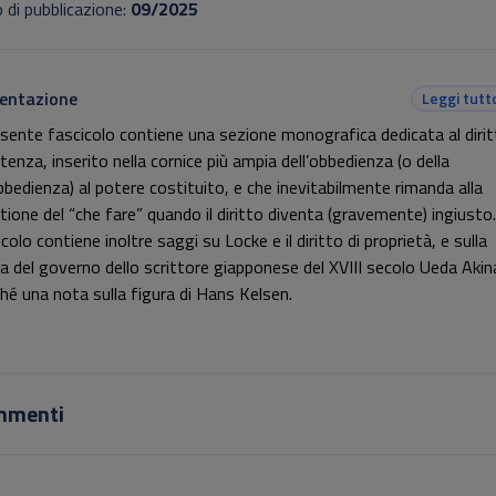
 di pubblicazione:
09/2025
entazione
Leggi tutt
resente fascicolo contiene una sezione monografica dedicata al dirit
tenza, inserito nella cornice più ampia dell’obbedienza (o della
bbedienza) al potere costituito, e che inevitabilmente rimanda alla
tione del “che fare” quando il diritto diventa (gravemente) ingiusto. 
colo contiene inoltre saggi su Locke e il diritto di proprietà, e sulla
ia del governo dello scrittore giapponese del XVIII secolo Ueda Akina
hé una nota sulla figura di Hans Kelsen.
o contribuito al fascicolo: Ilario Belloni, Corrado Del Bò, Aldo Andr
i, Tommaso Gazzolo, Barbara Pezzini, Filippo Pizzolato, Federico
nzo
mmenti
oli, Giorgio Ridolfi, Michele Saporiti, Maria Zanichelli, Federico Zuo