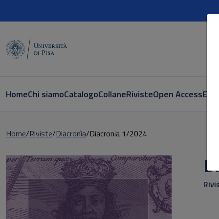
Home
Chi siamo
Catalogo
Collane
Riviste
Open Access
E-bo
Home
Riviste
Diacronìa
Diacronia 1/2024
D
Rivi