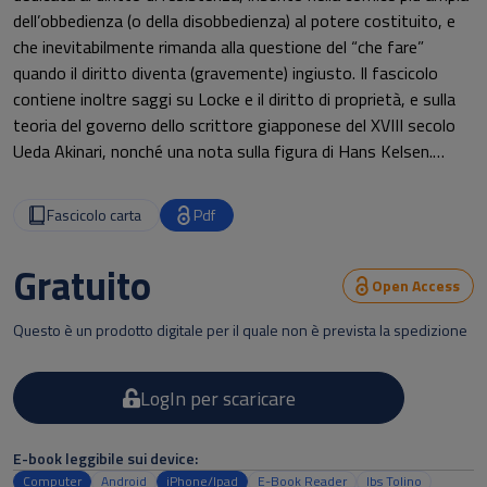
dell’obbedienza (o della disobbedienza) al potere costituito, e
che inevitabilmente rimanda alla questione del “che fare”
quando il diritto diventa (gravemente) ingiusto. Il fascicolo
contiene inoltre saggi su Locke e il diritto di proprietà, e sulla
teoria del governo dello scrittore giapponese del XVIII secolo
Ueda Akinari, nonché una nota sulla figura di Hans Kelsen.
Hanno contribuito al fascicolo: Ilario Belloni, Corrado Del Bò,
Fascicolo carta
Pdf
Aldo Andrea Cassi, Tommaso Gazzolo, Barbara Pezzini, Filippo
Pizzolato, Federico Lorenzo
Gratuito
Ramaioli, Giorgio Ridolfi, Michele Saporiti, Maria Zanichelli,
Open Access
Federico Zuolo.
Questo è un prodotto digitale per il quale non è prevista la spedizione
LogIn per scaricare
E-book leggibile sui device:
Computer
Android
iPhone/Ipad
E-Book Reader
Ibs Tolino