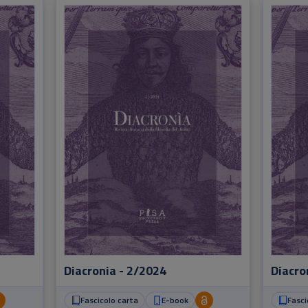
Diacronia - 2/2024
Diacro
Fascicolo carta
E-book
Fasci