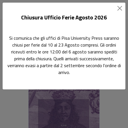
Chiusura Ufficio Ferie Agosto 2026
Home
Scienze giuridiche
Filosofia del Diritto 12/GIUR-17
Si comunica che gli uffici di Pisa University Press saranno
Diacronia 1/2024
chiusi per ferie dal 10 al 23 Agosto compresi. Gli ordini
ricevuti entro le ore 12:00 del 6 agosto saranno spediti
Ricerca
prima della chiusura. Quelli arrivati successivamente,
Diacronia 1/2024
verranno evasi a partire dal 2 settembre secondo l'ordine di
arrivo.
Rivista di storia della filosofia del diritto