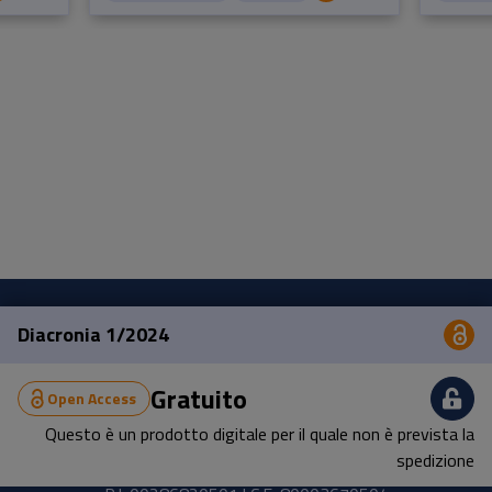
Diacronia 1/2024
Op
Pisa University Press
Gratuito
Open Access
Lungarno Pacinotti 43/44 56126 Pisa
Questo è un prodotto digitale per il quale non è prevista la
tel.
+39 050 2212056
spedizione
email
press@unipi.it