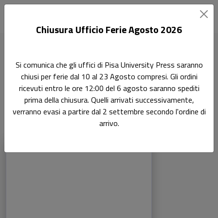
Chiusura Ufficio Ferie Agosto 2026
Home
Linee Di Confine
Si comunica che gli uffici di Pisa University Press saranno
chiusi per ferie dal 10 al 23 Agosto compresi. Gli ordini
Pisa University Press: Linee Di
ricevuti entro le ore 12:00 del 6 agosto saranno spediti
Confine
prima della chiusura. Quelli arrivati successivamente,
verranno evasi a partire dal 2 settembre secondo l'ordine di
arrivo.
Libri della collana: Pisa University Press: 
Sfoglia la lista completa