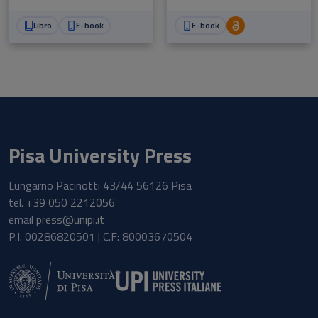
Libro
E-book
E-book
Pisa University Press
Lungarno Pacinotti 43/44 56126 Pisa
tel.
+39 050 2212056
email
press@unipi.it
P.I. 00286820501 | C.F: 80003670504