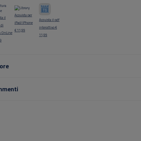
Acquista per
ta il
Acquista il pdf
iPad/iPhone
 di
interattivo €
€ 11,99
ra OnLine
11,99
99
ore
mmenti