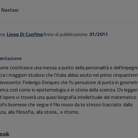
otitolo non presente
 Nastasi
na:
Linee Di Confine
Anno di pubblicazione:
01/2011
entazione
olume costituisce una messa a punto della personalità e dell'impegno
tra i maggiori studiosi che l'Italia abbia avuto nel primo cinquantenn
Novecento: Federigo Enriques che fu pensatore di punta in geometr
brica così come in epistemologia e in storia della scienza. Chi legger
t'opera vi troverà una quasi biografia intellettuale del matematico
ofo livornese che segue il filo rosso da lui stesso tracciato: dalla
za, alla filosofia, alla storia... e ritorno.
ook