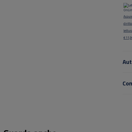
Acquis
diritto
lettu
€ 11,
Aut
Co