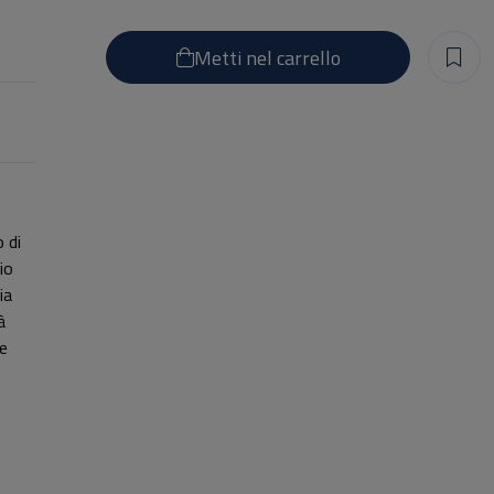
Metti nel carrello
 di
io
ia
à
 e