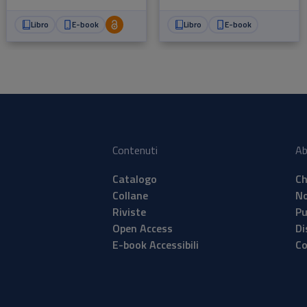
Libro
E-book
Libro
E-book
Contenuti
Ab
Catalogo
Ch
Collane
No
Riviste
Pu
Open Access
Di
E-book Accessibili
Co