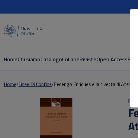
Home
Chi siamo
Catalogo
Collane
Riviste
Open Access
E-bo
Home
Linee Di Confine
Federigo Enriques e la civetta di Atena
Ric
Fe
A