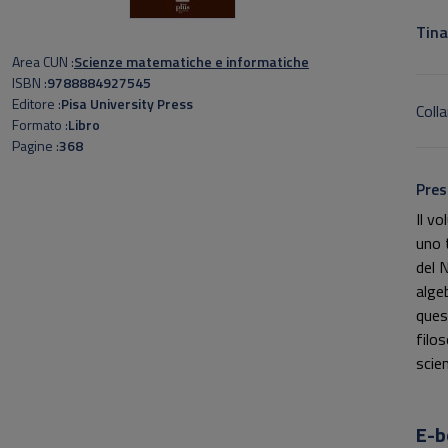
Sott
Tina
Area CUN
Scienze matematiche e informatiche
ISBN
9788884927545
Editore
Pisa University Press
Colla
Formato
Libro
Pagine
368
Pres
Il v
uno 
del 
alge
ques
filos
scien
E-b