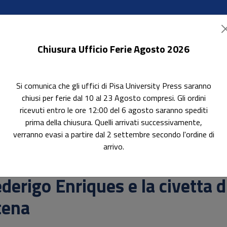
Chiusura Ufficio Ferie Agosto 2026
Si comunica che gli uffici di Pisa University Press saranno
ok Accessibili
In evidenza
Pubblica con noi
chiusi per ferie dal 10 al 23 Agosto compresi. Gli ordini
ricevuti entro le ore 12:00 del 6 agosto saranno spediti
prima della chiusura. Quelli arrivati successivamente,
verranno evasi a partire dal 2 settembre secondo l'ordine di
arrivo.
erca
derigo Enriques e la civetta d
tena