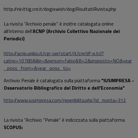
http://nir.ittig.cnr.it/dogiswish/dogiRisultatiRivista.php
La rivista "Archivio penale" è inoltre catalogata online
all'interno dell'
ACNP (Archivio Collettivo Nazionale dei
Periodici)
http://acnp.unibo.it/cgi-ser/start/it/cnr/df-p.tcl?
catno=10780&libr=&person=false&B=2&proposto=NO&year
_poss_from=&year_poss_to=
Archivio Penale è catalogata sulla piattaforma
"IUSIMPRESA -
Osservatorio Bibliografico del Diritto e dell'Economia"
http://www.iusimpresa.com/reperibilita.php?id_rivista=312
La rivista "Archivio "Penale" è indicizzata sulla piattaforma
SCOPUS: