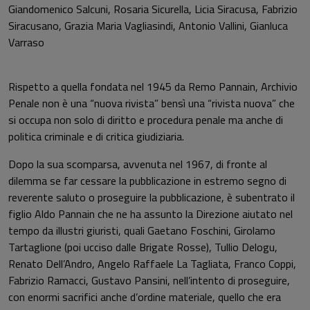
Giandomenico Salcuni, Rosaria Sicurella, Licia Siracusa, Fabrizio
Siracusano, Grazia Maria Vagliasindi, Antonio Vallini, Gianluca
Varraso
Rispetto a quella fondata nel 1945 da Remo Pannain, Archivio
Penale non è una “nuova rivista” bensì una “rivista nuova” che
si occupa non solo di diritto e procedura penale ma anche di
politica criminale e di critica giudiziaria.
Dopo la sua scomparsa, avvenuta nel 1967, di fronte al
dilemma se far cessare la pubblicazione in estremo segno di
reverente saluto o proseguire la pubblicazione, è subentrato il
figlio Aldo Pannain che ne ha assunto la Direzione aiutato nel
tempo da illustri giuristi, quali Gaetano Foschini, Girolamo
Tartaglione (poi ucciso dalle Brigate Rosse), Tullio Delogu,
Renato Dell’Andro, Angelo Raffaele La Tagliata, Franco Coppi,
Fabrizio Ramacci, Gustavo Pansini, nell’intento di proseguire,
con enormi sacrifici anche d’ordine materiale, quello che era