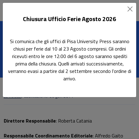
Chiusura Ufficio Ferie Agosto 2026
Sottotitolo non presente: ARCHIVIO PEN
Leggi l'articolo
Si comunica che gli uffici di Pisa University Press saranno
Home
Le riviste
ARCHIVIO PENALE
chiusi per ferie dal 10 al 23 Agosto compresi. Gli ordini
ricevuti entro le ore 12:00 del 6 agosto saranno spediti
ARCHIVIO PENALE
prima della chiusura. Quelli arrivati successivamente,
verranno evasi a partire dal 2 settembre secondo l'ordine di
arrivo.
Le riviste
|
Pubblicazione: 20 gen 2014
Direttore Responsabile
: Roberta Catania
Responsabile Coordinamento Editoriale
: Alfredo Gaito