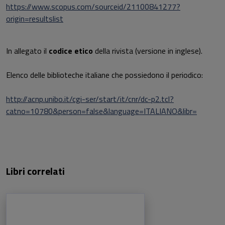
https://www.scopus.com/sourceid/21100841277?
origin=resultslist
In allegato il
codice etico
della rivista (versione in inglese).
Elenco delle biblioteche italiane che possiedono il periodico:
http://acnp.unibo.it/cgi-ser/start/it/cnr/dc-p2.tcl?
catno=10780&person=false&language=ITALIANO&libr=
Libri correlati