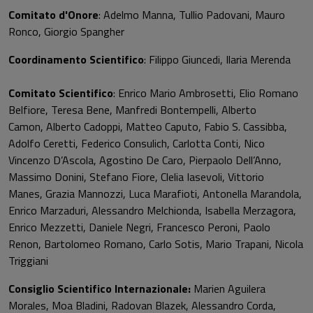
Comitato d'Onore
: Adelmo Manna, Tullio Padovani, Mauro
Ronco, Giorgio Spangher
Coordinamento Scientifico
: Filippo Giuncedi, Ilaria Merenda
Comitato Scientifico
: Enrico Mario Ambrosetti, Elio Romano
Belfiore, Teresa Bene, Manfredi Bontempelli, Alberto
Camon, Alberto Cadoppi, Matteo Caputo, Fabio S. Cassibba,
Adolfo Ceretti, Federico Consulich, Carlotta Conti, Nico
Vincenzo D’Ascola, Agostino De Caro, Pierpaolo Dell’Anno,
Massimo Donini, Stefano Fiore, Clelia Iasevoli, Vittorio
Manes, Grazia Mannozzi, Luca Marafioti, Antonella Marandola,
Enrico Marzaduri, Alessandro Melchionda, Isabella Merzagora,
Enrico Mezzetti, Daniele Negri, Francesco Peroni, Paolo
Renon, Bartolomeo Romano, Carlo Sotis, Mario Trapani, Nicola
Triggiani
Consiglio Scientifico Internazionale:
Marien Aguilera
Morales, Moa Bladini, Radovan Blazek, Alessandro Corda,