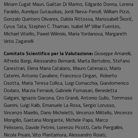
Miriam Cugat Mauri, Gaétan Di Marino, Edgardo Donna, Lorena
Faraldo, Aurelijus Gutauskas, Jordi Nieva-Fenoll, William Pizzi,
Gonzalo Quintero Olivares, Dalida Rittossa, Marissabell Škorić,
Cyrus Tata, Stephen C. Thaman, Isabel Mª Villar Fuentes,
Michael Vitiello, Pawel Wilinski, Maria Yordanova, Margareth
Vetis Zaganelli
Comitato Scientifico per la Valutazione:
Giuseppe Amarelli,
Alfredo Bargi, Alessandro Bernardi, Marta Bertolino, Stefano
Canestrari, Elena Maria Catalano, Mauro Catenacci, Mario
Caterini, Antonio Cavaliere, Francesco Cingari, Roberto
Cisotta, Maria Teresa Collica, Luigi Cornacchia, Giandomenico
Dodaro, Marzia Ferraioli, Gabriele Fornasari, Benedetta
Galgani, Ignazio Giacona, Ciro Grandi, Antonio Gullo, Tommaso
Guerini, Luigi Kalb, Emanuele La Rosa, Sergio Lorusso,
Vincenzo Maiello, Dario Micheletti, Vincenzo Militello, Vincenzo
Mongillo, Gaetana Morgante, Michele Papa, Marco
Pelissero, Davide Petrini, Lorenzo Picotti, Carlo Piergallini,
Nicola Pisani, Vito Plantamura, Alessandro Roiati,