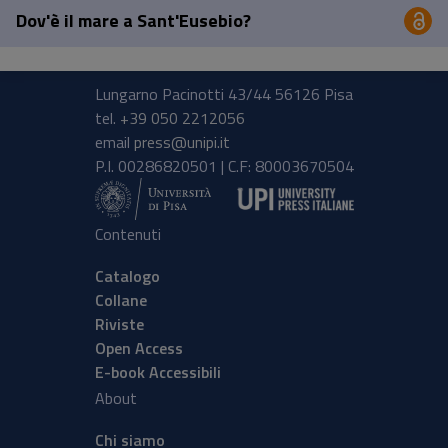
Dov'è il mare a Sant'Eusebio?
Op
Pisa University Press
Lungarno Pacinotti 43/44 56126 Pisa
tel.
+39 050 2212056
email
press@unipi.it
P.I. 00286820501 | C.F: 80003670504
Contenuti
Catalogo
Collane
Riviste
Open Access
E-book Accessibili
About
Chi siamo