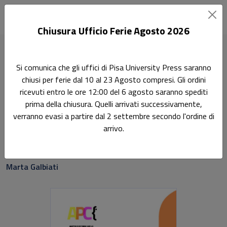
Chiusura Ufficio Ferie Agosto 2026
Home
Dov'è il mare a Sant'Eusebio?
Si comunica che gli uffici di Pisa University Press saranno
chiusi per ferie dal 10 al 23 Agosto compresi. Gli ordini
Dov'è il mare a
ricevuti entro le ore 12:00 del 6 agosto saranno spediti
Sant'Eusebio?
prima della chiusura. Quelli arrivati successivamente,
verranno evasi a partire dal 2 settembre secondo l'ordine di
arrivo.
Da Cinisello Balsamo a Reggio Calabria: la bellezza come
metodo per decostruire gli stereotipi
Marta Galbiati