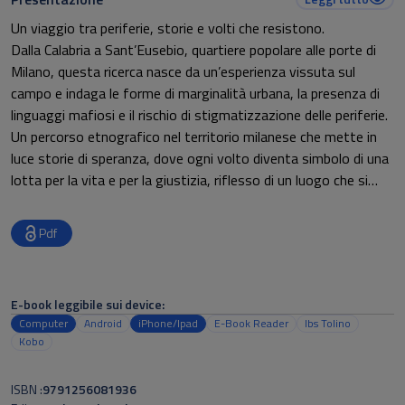
Un viaggio tra periferie, storie e volti che resistono.
Dalla Calabria a Sant’Eusebio, quartiere popolare alle porte di
Milano, questa ricerca nasce da un’esperienza vissuta sul
campo e indaga le forme di marginalità urbana, la presenza di
linguaggi mafiosi e il rischio di stigmatizzazione delle periferie.
Un percorso etnografico nel territorio milanese che mette in
luce storie di speranza, dove ogni volto diventa simbolo di una
lotta per la vita e per la giustizia, riflesso di un luogo che si
rifiuta si essere ridotto a stereotipo. Attraverso la bellezza,
come gesto, sguardo epossibilità, il racconto diventa spazio di
Pdf
ascolto e cura, sfidando lo stigma e immaginando nuovi inizi.
Qual è il ‘mare’ che può salvare anche il quartiere più fragile?
E-book leggibile sui device:
Computer
Android
iPhone/Ipad
E-Book Reader
Ibs Tolino
Kobo
ISBN
9791256081936