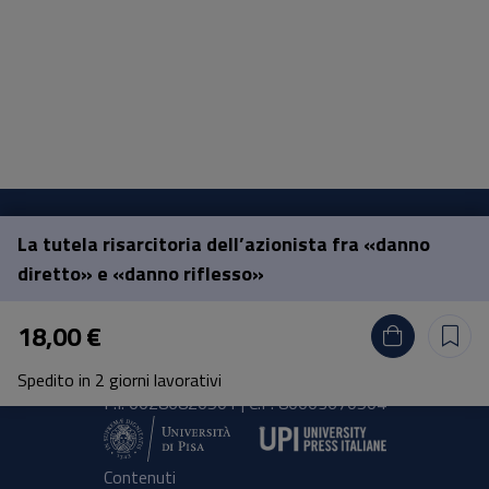
La tutela risarcitoria dell’azionista fra «danno
Pisa University Press
diretto» e «danno riflesso»
Lungarno Pacinotti 43/44 56126 Pisa
18,00 €
tel.
+39 050 2212056
email
press@unipi.it
Spedito in 2 giorni lavorativi
P.I. 00286820501 | C.F: 80003670504
Contenuti