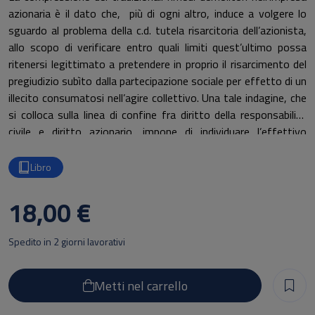
azionaria è il dato che, più di ogni altro, induce a volgere lo
sguardo al problema della c.d. tutela risarcitoria dell’azionista,
allo scopo di verificare entro quali limiti quest’ultimo possa
ritenersi legittimato a pretendere in proprio il risarcimento del
pregiudizio subìto dalla partecipazione sociale per effetto di un
illecito consumatosi nell’agire collettivo. Una tale indagine, che
si colloca sulla linea di confine fra diritto della responsabilità
civile e diritto azionario, impone di individuare l’effettivo
fondamento, sotto il profilo dei valori tutelati, delle limitazioni
che la disciplina della società per azioni pone alla pretese
Libro
risarcitorie individuali del socio e, in particolare, del limite
espresso dal concetto di «danno diretto» (art. 2395 c.c.).
18,00 €
L’emersione degli effettivi interessi in gioco – che si celano
dietro il riferimento formale al fenomeno dell’imputazione della
Spedito in 2 giorni lavorativi
pretesa risarcitoria – non solo offre una prospettiva
privilegiata per inquadrare i modelli di responsabilità
«endosocietaria» che ammettano il risarcimento del «danno
Metti nel carrello
riflesso» in favore dell’azionista (artt. 2497 e 2377 c.c.), ma