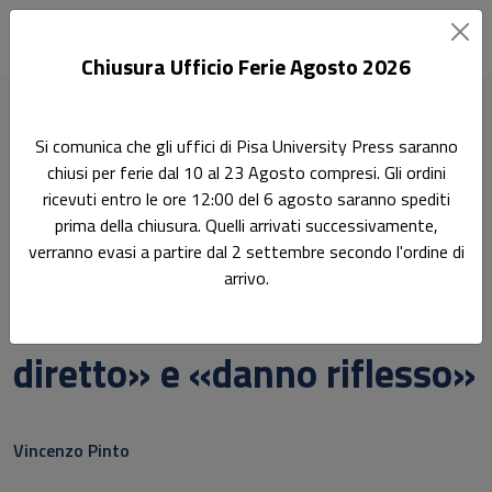
Chiusura Ufficio Ferie Agosto 2026
Home
Scienze giuridiche
Diritto Commerciale 12/GIUR-02
Si comunica che gli uffici di Pisa University Press saranno
La tutela risarcitoria dell’azionista fra «danno diretto» e
chiusi per ferie dal 10 al 23 Agosto compresi. Gli ordini
«danno riflesso»
ricevuti entro le ore 12:00 del 6 agosto saranno spediti
prima della chiusura. Quelli arrivati successivamente,
Ricerca
verranno evasi a partire dal 2 settembre secondo l'ordine di
La tutela risarcitoria
arrivo.
dell’azionista fra «danno
diretto» e «danno riflesso»
Sottotitolo non presente
Vincenzo Pinto