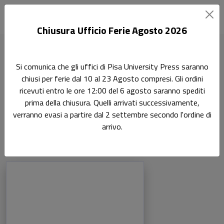
Chiusura Ufficio Ferie Agosto 2026
Home
Autori
Alessandro Bertani
Si comunica che gli uffici di Pisa University Press saranno
chiusi per ferie dal 10 al 23 Agosto compresi. Gli ordini
Pagina di Alessandro Bertani
ricevuti entro le ore 12:00 del 6 agosto saranno spediti
Alessandro Bertani
prima della chiusura. Quelli arrivati successivamente,
verranno evasi a partire dal 2 settembre secondo l'ordine di
arrivo.
Libri dell'autore