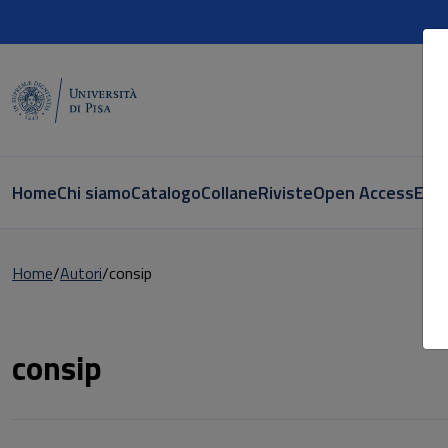
Home
Chi siamo
Catalogo
Collane
Riviste
Open Access
E-bo
Home
Autori
consip
Pagina di consip
consip