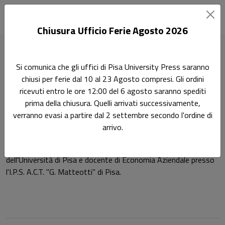
Chiusura Ufficio Ferie Agosto 2026
Home
Autori
Cristina Baccili
Si comunica che gli uffici di Pisa University Press saranno
chiusi per ferie dal 10 al 23 Agosto compresi. Gli ordini
Pagina di Cristina Baccili
ricevuti entro le ore 12:00 del 6 agosto saranno spediti
Cristina Baccili
prima della chiusura. Quelli arrivati successivamente,
verranno evasi a partire dal 2 settembre secondo l'ordine di
arrivo.
Cristina Baccili è cultore della materia sul corso di Economia
Aziendale I (Corso A) presso la Facoltà di Economia
dell'Università di Pisa e docente di Economia Aziendale presso
l'I.P.S. A.C.T. "G. Matteotti" di Pisa.