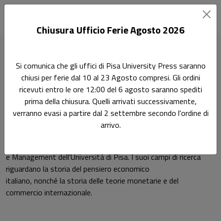
Chiusura Ufficio Ferie Agosto 2026
Home
Autori
Fabrizio Bientinesi
Si comunica che gli uffici di Pisa University Press saranno
chiusi per ferie dal 10 al 23 Agosto compresi. Gli ordini
Pagina di Fabrizio Bientinesi
ricevuti entro le ore 12:00 del 6 agosto saranno spediti
Fabrizio Bientinesi
prima della chiusura. Quelli arrivati successivamente,
verranno evasi a partire dal 2 settembre secondo l'ordine di
arrivo.
Fabrizio Bientinesi è professore ordinario di Storia del pensiero
economico presso il Dipartimento di Economia
e Management dell’Università di Pisa. I suoi campi di ricerca
riguardano la storia del pensiero economico
italiano, nonché la storia delle teorie monetarie e del
commercio internazionale.