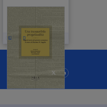
A cura di:
Fabrizio Bientinesi
,
Luca
Michelini
,
Marco E.L. Guidi
Una inesauribile
progettualità
Libro
E-book
Condividi