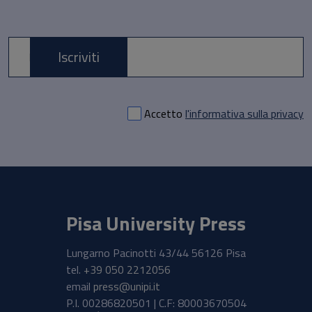
Iscriviti
E-mail *
Accetto
l'informativa sulla privacy
Pisa University Press
Lungarno Pacinotti 43/44 56126 Pisa
tel.
+39 050 2212056
email
press@unipi.it
P.I. 00286820501 | C.F: 80003670504