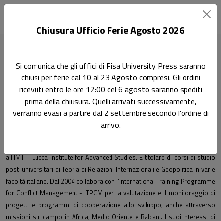
Chiusura Ufficio Ferie Agosto 2026
Home
Autori
Fabrizio Coticchia
Si comunica che gli uffici di Pisa University Press saranno
chiusi per ferie dal 10 al 23 Agosto compresi. Gli ordini
Pagina di Fabrizio Coticchia
ricevuti entro le ore 12:00 del 6 agosto saranno spediti
Fabrizio Coticchia
prima della chiusura. Quelli arrivati successivamente,
verranno evasi a partire dal 2 settembre secondo l'ordine di
arrivo.
Fabrizio Coticchia è Research Fellow alla Scuola Superiore Sant’Anna di
Pisa. Ha conseguito il PhD in “Political Systems and Institutional Change”
all’IMT – Lucca Institute for Advanced Studies. È titolare di corsi di studio
post-universitari di Teoria di Relazioni Internazionali e Geopolitica in varie
facoltà italiane. Dal 2004 collabora con l’International Training Programme
for Conflict Management - ITPCM per la valutazione e il monitoraggio di
progetti e programmi di cooperazione allo sviluppo, anche attraverso
missioni sul campo in Africa, Medio Oriente e Balcani. I suoi interessi di