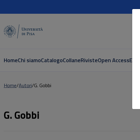
Home
Chi siamo
Catalogo
Collane
Riviste
Open Access
E-bo
Home
Autori
G. Gobbi
Pagina di G. Gobbi
G. Gobbi