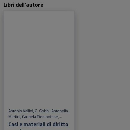
Libri dell'autore
Antonio Vallini
,
G. Gobbi
,
Antonella
Martini
,
Carmela Piemontese
,
Giovanni Vaglio
Casi e materiali di diritto