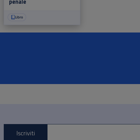
penale
Libro
Iscriviti
E-mail *