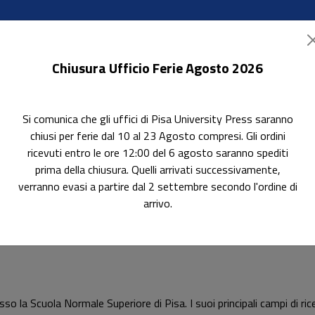
Chiusura Ufficio Ferie Agosto 2026
Si comunica che gli uffici di Pisa University Press saranno
ok Accessibili
In evidenza
Pubblica con noi
chiusi per ferie dal 10 al 23 Agosto compresi. Gli ordini
ricevuti entro le ore 12:00 del 6 agosto saranno spediti
prima della chiusura. Quelli arrivati successivamente,
verranno evasi a partire dal 2 settembre secondo l'ordine di
arrivo.
 la Scuola Normale Superiore di Pisa. I suoi principali campi di rice