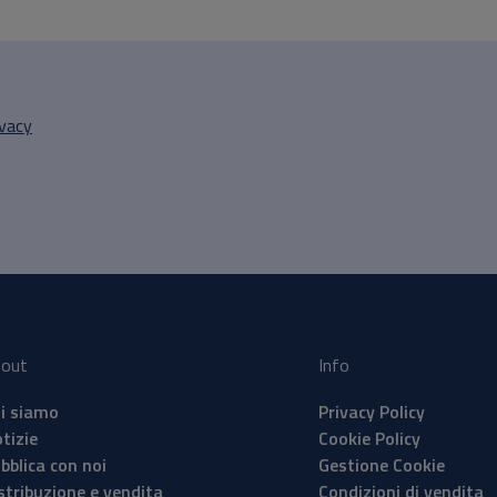
ivacy
out
Info
i siamo
Privacy Policy
tizie
Cookie Policy
bblica con noi
Gestione Cookie
stribuzione e vendita
Condizioni di vendita