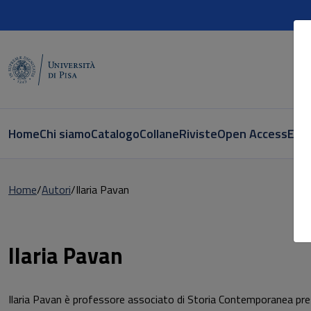
Home
Chi siamo
Catalogo
Collane
Riviste
Open Access
E-bo
Home
Autori
Ilaria Pavan
Pagina di Ilaria Pavan
Ilaria Pavan
Ilaria Pavan è professore associato di Storia Contemporanea presso