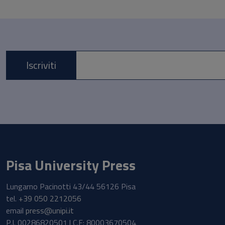
Iscriviti
E-mail *
Pisa University Press
Lungarno Pacinotti 43/44 56126 Pisa
tel.
+39 050 2212056
email
press@unipi.it
P.I. 00286820501 | C.F: 80003670504