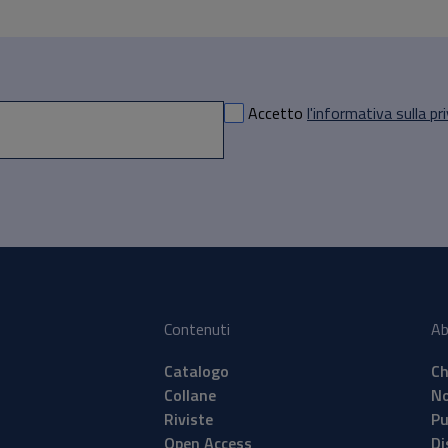
Accetto
l'informativa sulla pr
Contenuti
Ab
Catalogo
Ch
Collane
No
Riviste
Pu
Open Access
Di