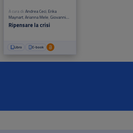
A cura di:
Andrea Ceci
,
Erika
Maynart
,
Arianna Mele
,
Giovanni
Mennillo
,
Loris Motta
,
Paride
Ripensare la crisi
Parravano
,
Giulia Petruzzi
,
Andrea
Sortino
Libro
E-book