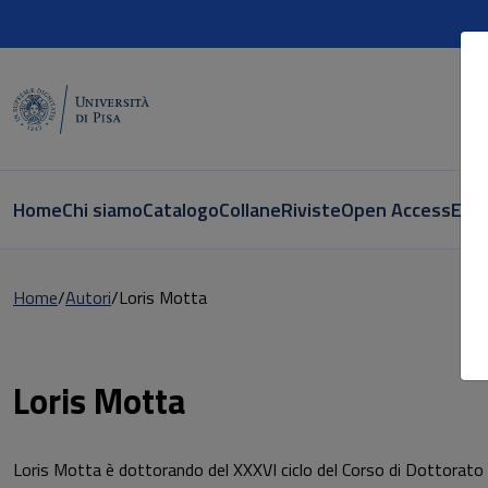
Home
Chi siamo
Catalogo
Collane
Riviste
Open Access
E-bo
Home
Autori
Loris Motta
Pagina di Loris Motta
Loris Motta
Loris Motta è dottorando del XXXVI ciclo del Corso di Dottorato in