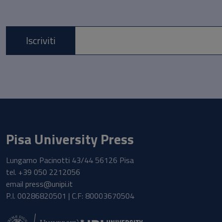
Iscriviti
E-mail *
Pisa University Press
Lungarno Pacinotti 43/44 56126 Pisa
tel.
+39 050 2212056
email
press@unipi.it
P.I. 00286820501 | C.F: 80003670504