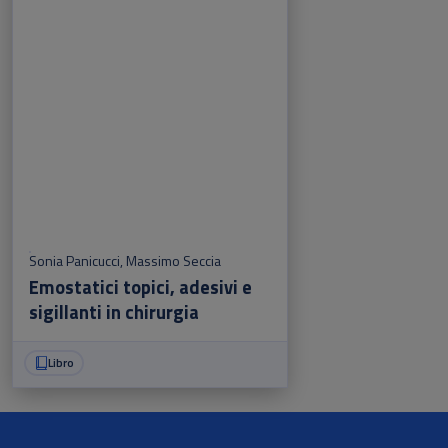
Sonia Panicucci
,
Massimo Seccia
Emostatici topici, adesivi e
sigillanti in chirurgia
Libro