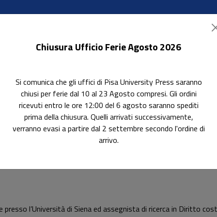
Chiusura Ufficio Ferie Agosto 2026
Si comunica che gli uffici di Pisa University Press saranno
ok Accessibili
In evidenza
Pubblica con noi
chiusi per ferie dal 10 al 23 Agosto compresi. Gli ordini
ricevuti entro le ore 12:00 del 6 agosto saranno spediti
prima della chiusura. Quelli arrivati successivamente,
verranno evasi a partire dal 2 settembre secondo l'ordine di
arrivo.
 presso l’Università di Sie­na ed assegnista di ricerca in Diritto cos