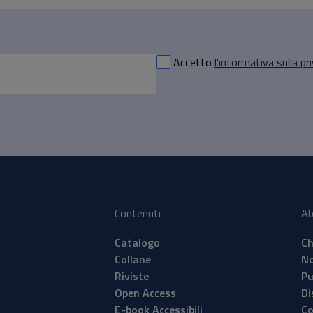
Accetto
l'informativa sulla pr
Contenuti
Ab
Catalogo
Ch
Collane
No
Riviste
Pu
Open Access
Di
E-book Accessibili
Co