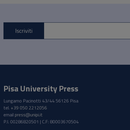
Iscriviti
E-mail *
Pisa University Press
Lungarno Pacinotti 43/44 56126 Pisa
tel.
+39 050 2212056
email
press@unipi.it
P.I. 00286820501 | C.F: 80003670504