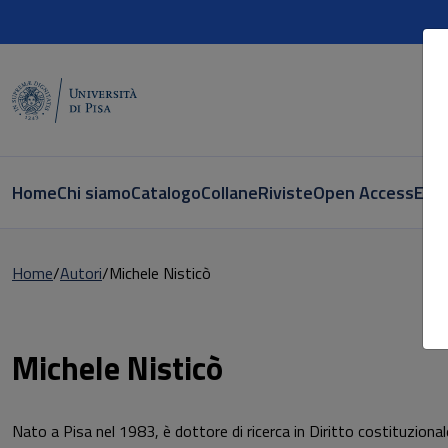
Home
Chi siamo
Catalogo
Collane
Riviste
Open Access
E-bo
Home
Autori
Michele Nisticò
Pagina di Michele Nisticò
Michele Nisticò
Nato a Pisa nel 1983, è dottore di ricerca in Diritto costituzionale