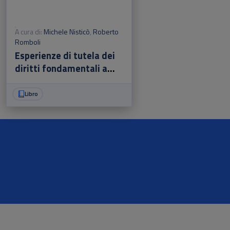
A cura di:
Michele Nisticò
,
Roberto
Romboli
Esperienze di tutela dei
diritti fondamentali a
confronto
Libro