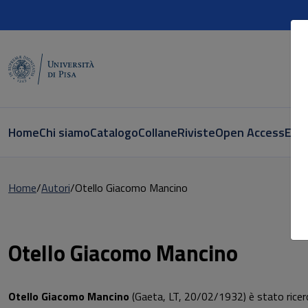
Home
Chi siamo
Catalogo
Collane
Riviste
Open Access
E-bo
Home
Autori
Otello Giacomo Mancino
Pagina di Otello Giacomo Mancino
Otello Giacomo Mancino
Otello Giacomo Mancino
(Gaeta, LT, 20/02/1932) è stato ricerca