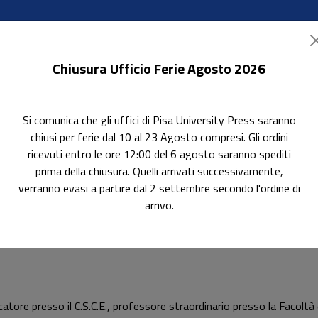
Chiusura Ufficio Ferie Agosto 2026
Si comunica che gli uffici di Pisa University Press saranno
ok Accessibili
In evidenza
Pubblica con noi
chiusi per ferie dal 10 al 23 Agosto compresi. Gli ordini
ricevuti entro le ore 12:00 del 6 agosto saranno spediti
prima della chiusura. Quelli arrivati successivamente,
verranno evasi a partire dal 2 settembre secondo l'ordine di
arrivo.
tore presso il C.S.C.E., professore straordinario presso la Facoltà d