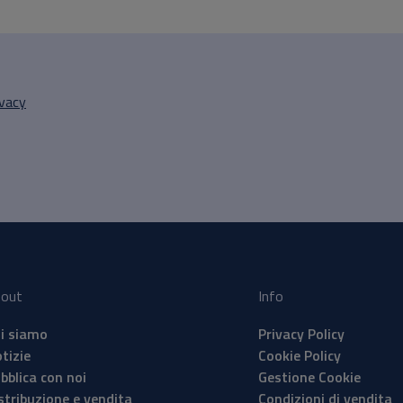
ivacy
out
Info
i siamo
Privacy Policy
tizie
Cookie Policy
bblica con noi
Gestione Cookie
stribuzione e vendita
Condizioni di vendita