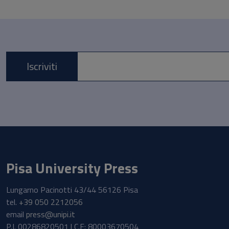
Iscriviti
E-mail *
Pisa University Press
Lungarno Pacinotti 43/44 56126 Pisa
tel.
+39 050 2212056
email
press@unipi.it
P.I. 00286820501 | C.F: 80003670504