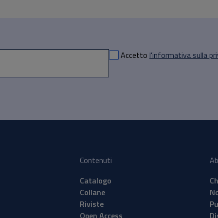
Accetto
l'informativa sulla pr
Contenuti
Ab
Catalogo
Ch
Collane
No
Riviste
Pu
Open Access
Di