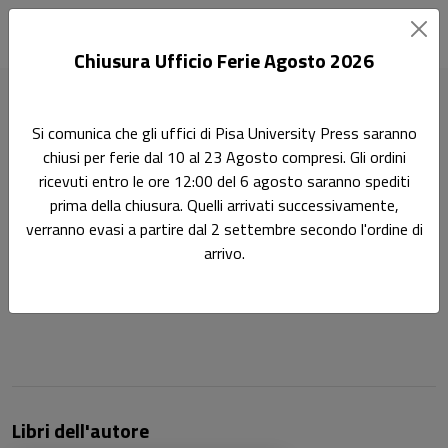
Chiusura Ufficio Ferie Agosto 2026
Home
Autori
Paride Parravano
Si comunica che gli uffici di Pisa University Press saranno
chiusi per ferie dal 10 al 23 Agosto compresi. Gli ordini
Pagina di Paride Parravano
ricevuti entro le ore 12:00 del 6 agosto saranno spediti
Paride Parravano
prima della chiusura. Quelli arrivati successivamente,
verranno evasi a partire dal 2 settembre secondo l'ordine di
arrivo.
Paride Parravano è dottorando del XXXVI ciclo del Corso di
Dottorato in Storia dell’Università di Pisa.
Libri dell'autore