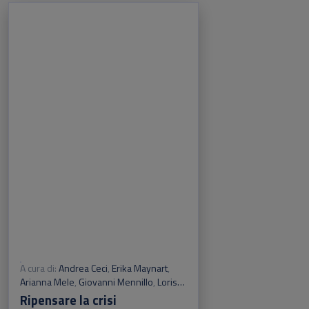
A cura di:
Andrea Ceci
,
Erika Maynart
,
Arianna Mele
,
Giovanni Mennillo
,
Loris
Motta
,
Paride Parravano
,
Giulia Petruzzi
,
Ripensare la crisi