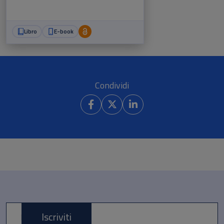
Andrea Sortino
Libro
E-book
Condividi
Iscriviti
E-mail *