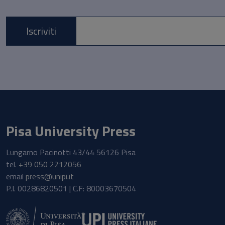
Iscriviti
E-mail *
Pisa University Press
Lungarno Pacinotti 43/44 56126 Pisa
tel.
+39 050 2212056
email
press@unipi.it
P.I. 00286820501 | C.F: 80003670504