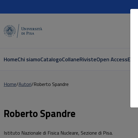
Home
Chi siamo
Catalogo
Collane
Riviste
Open Access
E-bo
Home
Autori
Roberto Spandre
Pagina di Roberto Spandre
Roberto Spandre
Istituto Nazionale di Fisica Nucleare, Sezione di Pisa.