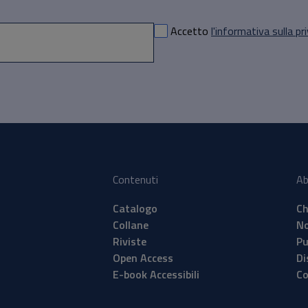
Accetto
l'informativa sulla pr
Contenuti
Ab
Catalogo
Ch
Collane
No
Riviste
Pu
Open Access
Di
E-book Accessibili
Co