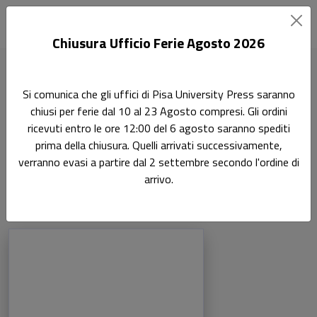
Chiusura Ufficio Ferie Agosto 2026
Home
Autori
Rosa María García Jiménez
Si comunica che gli uffici di Pisa University Press saranno
chiusi per ferie dal 10 al 23 Agosto compresi. Gli ordini
Pagina di Rosa María García Jiménez
ricevuti entro le ore 12:00 del 6 agosto saranno spediti
Rosa María García Jiménez
prima della chiusura. Quelli arrivati successivamente,
verranno evasi a partire dal 2 settembre secondo l'ordine di
arrivo.
Libri dell'autore