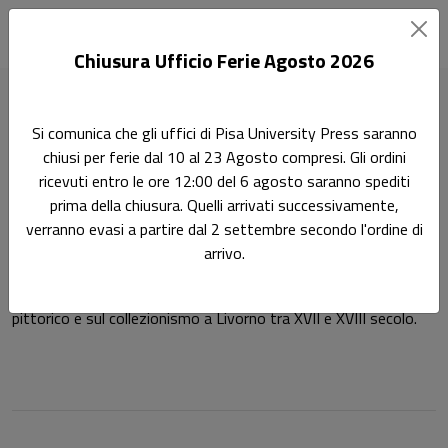
Chiusura Ufficio Ferie Agosto 2026
Home
Autori
Silvia Papini
Si comunica che gli uffici di Pisa University Press saranno
chiusi per ferie dal 10 al 23 Agosto compresi. Gli ordini
Pagina di Silvia Papini
ricevuti entro le ore 12:00 del 6 agosto saranno spediti
Silvia Papini
prima della chiusura. Quelli arrivati successivamente,
verranno evasi a partire dal 2 settembre secondo l'ordine di
arrivo.
Silvia Papini è dottoranda in Storia dell’Arte Moderna presso
l’Università di Pisa. La sua ricerca si focalizza sul mercato
pittorico e sul collezionismo a Livorno tra XVII e XVIII secolo.