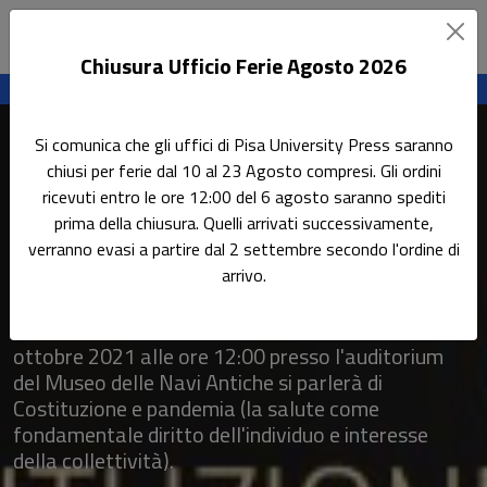
Chiusura Ufficio Ferie Agosto 2026
Sottotitolo non presente
Leggi l'articolo
Si comunica che gli uffici di Pisa University Press saranno
Home
Tutti gli eventi
chiusi per ferie dal 10 al 23 Agosto compresi. Gli ordini
Pisa Book Festival 2021 - Costituzione e pandemia
ricevuti entro le ore 12:00 del 6 agosto saranno spediti
prima della chiusura. Quelli arrivati successivamente,
Pisa Book Festival 2021 -
verranno evasi a partire dal 2 settembre secondo l'ordine di
Costituzione e pandemia
arrivo.
In occasione del Pisa Book Festival, sabato 2
ottobre 2021 alle ore 12:00 presso l'auditorium
del Museo delle Navi Antiche si parlerà di
Costituzione e pandemia (la salute come
fondamentale diritto dell'individuo e interesse
della collettività).