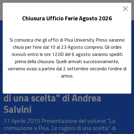
Chiusura Ufficio Ferie Agosto 2026
Sottotitolo non presente
Leggi l'articolo
Si comunica che gli uffici di Pisa University Press saranno
Home
Tutti gli eventi
chiusi per ferie dal 10 al 23 Agosto compresi. Gli ordini
Presentazione del volume "La cremazione a Pisa. Le ragioni di
ricevuti entro le ore 12:00 del 6 agosto saranno spediti
una scelta" di Andrea Salvini
prima della chiusura. Quelli arrivati successivamente,
verranno evasi a partire dal 2 settembre secondo l'ordine di
Presentazione del volume "La
arrivo.
cremazione a Pisa. Le ragioni
di una scelta" di Andrea
Salvini
17 Aprile 2015 Presentazione del volume "La
cremazione a Pisa. Le ragioni di una scelta" di