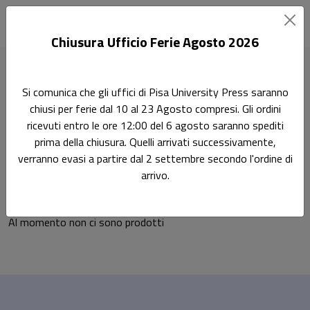
Chiusura Ufficio Ferie Agosto 2026
Home
Didattica
Scienze economiche e statistiche
Si comunica che gli uffici di Pisa University Press saranno
Organizzazione Aziendale 13/ECON-08
chiusi per ferie dal 10 al 23 Agosto compresi. Gli ordini
ricevuti entro le ore 12:00 del 6 agosto saranno spediti
Organizzazione
Didattica
prima della chiusura. Quelli arrivati successivamente,
verranno evasi a partire dal 2 settembre secondo l'ordine di
Aziendale 13/ECON-08
arrivo.
Al momento non ci sono prodotti