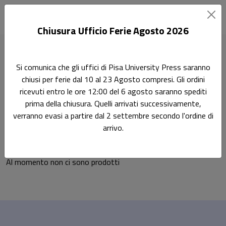
Chiusura Ufficio Ferie Agosto 2026
Home
Didattica
Scienze politiche e sociali
Si comunica che gli uffici di Pisa University Press saranno
Storia e Istituzioni dell'Africa 14/GSPS-04​
chiusi per ferie dal 10 al 23 Agosto compresi. Gli ordini
ricevuti entro le ore 12:00 del 6 agosto saranno spediti
Storia e Istituzioni
Didattica
prima della chiusura. Quelli arrivati successivamente,
verranno evasi a partire dal 2 settembre secondo l'ordine di
dell'Africa 14/GSPS-04​
arrivo.
Al momento non ci sono prodotti