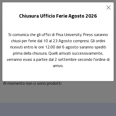
Chiusura Ufficio Ferie Agosto 2026
Home
Ricerca
Scienze economiche e statistiche
Si comunica che gli uffici di Pisa University Press saranno
Ingegneria Economico-gestionale 09/IEGE-01
chiusi per ferie dal 10 al 23 Agosto compresi. Gli ordini
ricevuti entro le ore 12:00 del 6 agosto saranno spediti
Ingegneria Economico-
Ricerca
prima della chiusura. Quelli arrivati successivamente,
verranno evasi a partire dal 2 settembre secondo l'ordine di
gestionale 09/IEGE-01
arrivo.
Al momento non ci sono prodotti