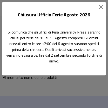
Chiusura Ufficio Ferie Agosto 2026
Home
Ricerca
Scienze politiche e sociali
Si comunica che gli uffici di Pisa University Press saranno
Sociologia Generale 14/GSPS-05
chiusi per ferie dal 10 al 23 Agosto compresi. Gli ordini
ricevuti entro le ore 12:00 del 6 agosto saranno spediti
Sociologia Generale
Ricerca
prima della chiusura. Quelli arrivati successivamente,
verranno evasi a partire dal 2 settembre secondo l'ordine di
14/GSPS-05
arrivo.
Al momento non ci sono prodotti