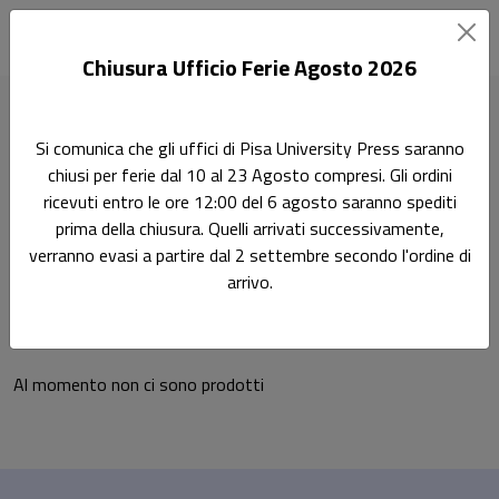
Chiusura Ufficio Ferie Agosto 2026
Home
Ricerca
Si comunica che gli uffici di Pisa University Press saranno
Scienze storiche, filosofiche, pedagogiche e psicologiche
chiusi per ferie dal 10 al 23 Agosto compresi. Gli ordini
Storia Contemporanea 11/HIST-03
ricevuti entro le ore 12:00 del 6 agosto saranno spediti
prima della chiusura. Quelli arrivati successivamente,
Storia Contemporanea
Ricerca
verranno evasi a partire dal 2 settembre secondo l'ordine di
arrivo.
11/HIST-03
Al momento non ci sono prodotti