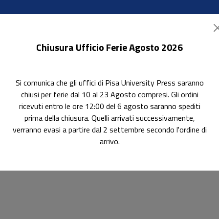
Chiusura Ufficio Ferie Agosto 2026
Si comunica che gli uffici di Pisa University Press saranno
ok Accessibili
In evidenza
Pubblica con noi
chiusi per ferie dal 10 al 23 Agosto compresi. Gli ordini
ricevuti entro le ore 12:00 del 6 agosto saranno spediti
prima della chiusura. Quelli arrivati successivamente,
verranno evasi a partire dal 2 settembre secondo l'ordine di
ll'Africa 14/GSPS-04
arrivo.
frica 14/GSPS-04