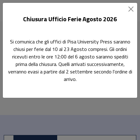
Chiusura Ufficio Ferie Agosto 2026
Home
Dipart. Istituzioni. Impresa e mercato
Si comunica che gli uffici di Pisa University Press saranno
chiusi per ferie dal 10 al 23 Agosto compresi. Gli ordini
Pisa University Press: Dipart.
ricevuti entro le ore 12:00 del 6 agosto saranno spediti
Istituzioni. Impresa e mercato
prima della chiusura. Quelli arrivati successivamente,
verranno evasi a partire dal 2 settembre secondo l'ordine di
arrivo.
Libri della collana: Pisa University Press:
Al momento non ci sono prodotti
Sfoglia la lista completa