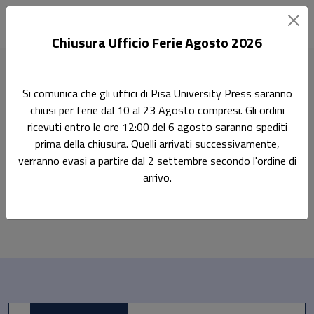
Chiusura Ufficio Ferie Agosto 2026
Home
I quaderni di Diritto penale
Si comunica che gli uffici di Pisa University Press saranno
chiusi per ferie dal 10 al 23 Agosto compresi. Gli ordini
Pisa University Press: I
ricevuti entro le ore 12:00 del 6 agosto saranno spediti
quaderni di Diritto penale
prima della chiusura. Quelli arrivati successivamente,
verranno evasi a partire dal 2 settembre secondo l'ordine di
arrivo.
Libri della collana: Pisa University Press: 
Al momento non ci sono prodotti
Sfoglia la lista completa