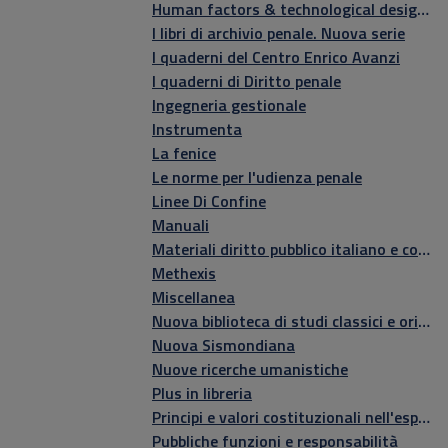
Human factors & technological design innovation
I libri di archivio penale. Nuova serie
I quaderni del Centro Enrico Avanzi
I quaderni di Diritto penale
Ingegneria gestionale
Instrumenta
La fenice
Le norme per l'udienza penale
Linee Di Confine
Manuali
Materiali diritto pubblico italiano e comparato
Methexis
Miscellanea
Nuova biblioteca di studi classici e orientali
Nuova Sismondiana
Nuove ricerche umanistiche
Plus in libreria
Principi e valori costituzionali nell'esperienza italiana e brasiliana
Pubbliche funzioni e responsabilità