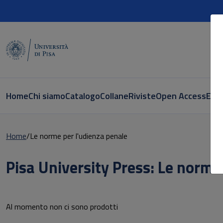
Home
Chi siamo
Catalogo
Collane
Riviste
Open Access
E-bo
Home
Le norme per l'udienza penale
Pisa University Press: Le norme
Libri della collana: Pisa University Press:
Al momento non ci sono prodotti