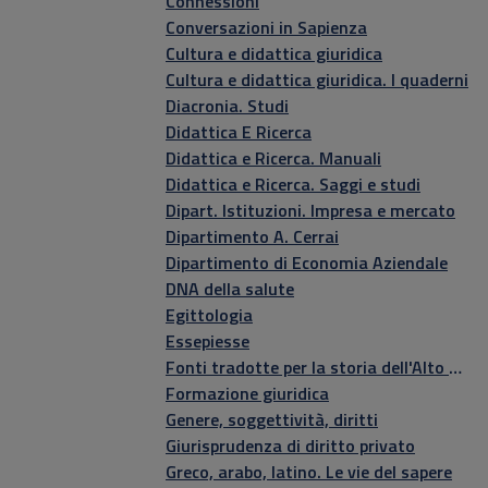
Connessioni
Conversazioni in Sapienza
Cultura e didattica giuridica
Cultura e didattica giuridica. I quaderni
Diacronia. Studi
Didattica E Ricerca
Didattica e Ricerca. Manuali
Didattica e Ricerca. Saggi e studi
Dipart. Istituzioni. Impresa e mercato
Dipartimento A. Cerrai
Dipartimento di Economia Aziendale
DNA della salute
Egittologia
Essepiesse
Fonti tradotte per la storia dell'Alto Medioevo
Formazione giuridica
Genere, soggettività, diritti
Giurisprudenza di diritto privato
Greco, arabo, latino. Le vie del sapere