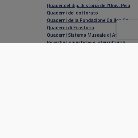
Quader.del dip. di storia dell'Univ. Pisa
Quaderni del dottorato
Quaderni della Fondazione Galileo Galilei
Quaderni di Ecostoria
Quaderni Sistema Museale di Ateneo
Ricerche linguistiche e interculturali
Ripensare il terzo settore
Robolaw series
Saggi e studi
Scienza e umanesimo
Scienza politica
Scienze per la pace
Scienze sociali
Southern european housing
Storia e sociologia della modernità
Strumenti per la didattica
Studi di genere e pari opportunità
Studi di Giustizia penale