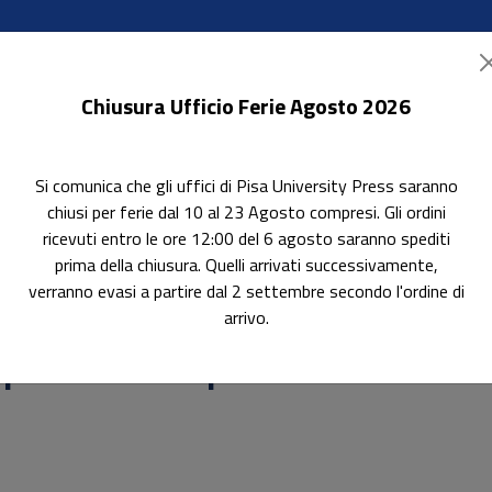
Chiusura Ufficio Ferie Agosto 2026
Si comunica che gli uffici di Pisa University Press saranno
ok Accessibili
In evidenza
Pubblica con noi
chiusi per ferie dal 10 al 23 Agosto compresi. Gli ordini
ricevuti entro le ore 12:00 del 6 agosto saranno spediti
prima della chiusura. Quelli arrivati successivamente,
verranno evasi a partire dal 2 settembre secondo l'ordine di
arrivo.
 per l'udienza penale
 Le norme per l'udienza penale