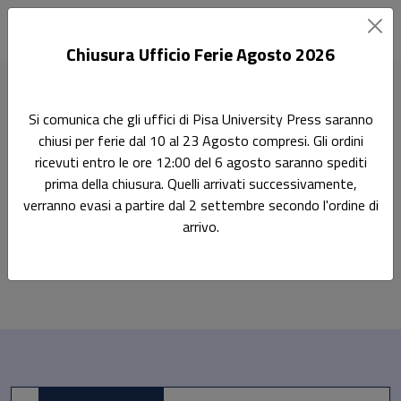
Chiusura Ufficio Ferie Agosto 2026
Home
Methexis
Si comunica che gli uffici di Pisa University Press saranno
chiusi per ferie dal 10 al 23 Agosto compresi. Gli ordini
Pisa University Press:
ricevuti entro le ore 12:00 del 6 agosto saranno spediti
Methexis
prima della chiusura. Quelli arrivati successivamente,
verranno evasi a partire dal 2 settembre secondo l'ordine di
arrivo.
Libri della collana: Pisa University Press:
Al momento non ci sono prodotti
Sfoglia la lista completa