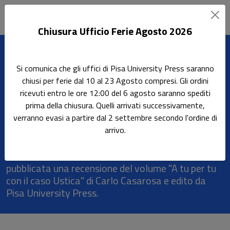
Chiusura Ufficio Ferie Agosto 2026
Leggi l'articolo
Si comunica che gli uffici di Pisa University Press saranno
Home
Rassegna stampa
chiusi per ferie dal 10 al 23 Agosto compresi. Gli ordini
A tu per tu con il caso Ustica, 27.06.2021
ricevuti entro le ore 12:00 del 6 agosto saranno spediti
prima della chiusura. Quelli arrivati successivamente,
A tu per tu con il caso Ustica,
verranno evasi a partire dal 2 settembre secondo l'ordine di
27.06.2021
arrivo.
Su "La Nazione - Pisa/Pontedera" è stata
pubblicata una recensione del volume "A tu per tu
con il caso Ustica" di Carlo Casarosa e edito da
Pisa University Press.