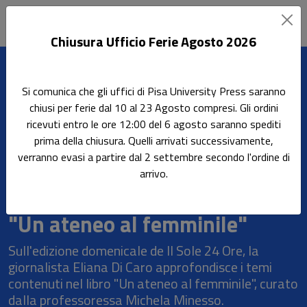
Chiusura Ufficio Ferie Agosto 2026
Leggi l'articolo
Si comunica che gli uffici di Pisa University Press saranno
Home
Rassegna stampa
chiusi per ferie dal 10 al 23 Agosto compresi. Gli ordini
Il Sole 24 Ore della Domenica dedica un articolo al volume "Un
ricevuti entro le ore 12:00 del 6 agosto saranno spediti
ateneo al femminile"
prima della chiusura. Quelli arrivati successivamente,
verranno evasi a partire dal 2 settembre secondo l'ordine di
Il Sole 24 Ore della Domenica
arrivo.
dedica un articolo al volume
"Un ateneo al femminile"
Sull'edizione domenicale de Il Sole 24 Ore, la
giornalista Eliana Di Caro approfondisce i temi
contenuti nel libro "Un ateneo al femminile", curato
dalla professoressa Michela Minesso.