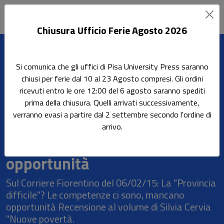
Chiusura Ufficio Ferie Agosto 2026
Leggi l'articolo
Si comunica che gli uffici di Pisa University Press saranno
Home
Rassegna stampa
chiusi per ferie dal 10 al 23 Agosto compresi. Gli ordini
La "Provincia difficile"? Le competenze ci sono, mancano
ricevuti entro le ore 12:00 del 6 agosto saranno spediti
opportunità
prima della chiusura. Quelli arrivati successivamente,
verranno evasi a partire dal 2 settembre secondo l'ordine di
La "Provincia difficile"? Le
arrivo.
competenze ci sono, mancano
opportunità
Sul Corriere Fiorentino del 06/02/15: La "Provincia
difficile"? Le competenze ci sono, mancano
opportunità Recensione al volume di Silvia Cervia
"Nuove povertà.