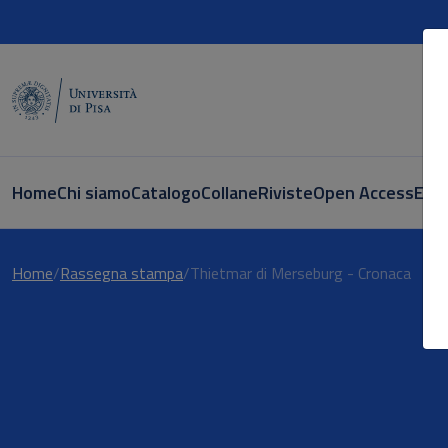
Home
Chi siamo
Catalogo
Collane
Riviste
Open Access
E-bo
Leggi l'articolo
Home
Rassegna stampa
Thietmar di Merseburg - Cronaca