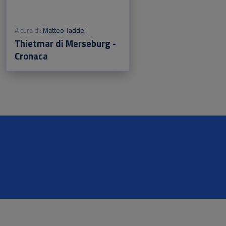
A cura di:
Matteo Taddei
Thietmar di Merseburg -
Cronaca