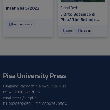
Inter Nos 5/2022
Gianni Bedini
L'Orto Botanico di
Pisa/ The Botanic
Garden of Pisa
Fascicolo carta
Libro
E-book
Pisa University Press
Lungarno Pacinotti 43/44 56126 Pisa
tel.
+39 050 2212056
email
press@unipi.it
P.I. 00286820501 | C.F: 80003670504