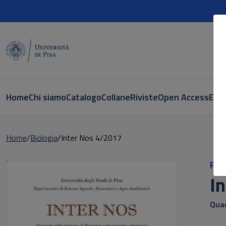
Home
Chi siamo
Catalogo
Collane
Riviste
Open Access
E-bo
Home
Biologia
Inter Nos 4/2017
Ric
I
Quad