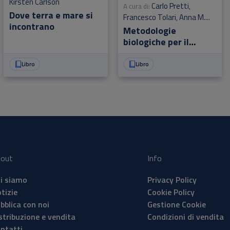
Kirsten Carlson
Carlo Pretti
A cura di:
,
Dove terra e mare si
Francesco Tolari
Anna M.
,
incontrano
Varriale
Metodologie
biologiche per il
rilevamento della
qualità delle acque
Libro
Libro
out
Info
i siamo
Privacy Policy
tizie
Cookie Policy
bblica con noi
Gestione Cookie
stribuzione e vendita
Condizioni di vendita
ntatti