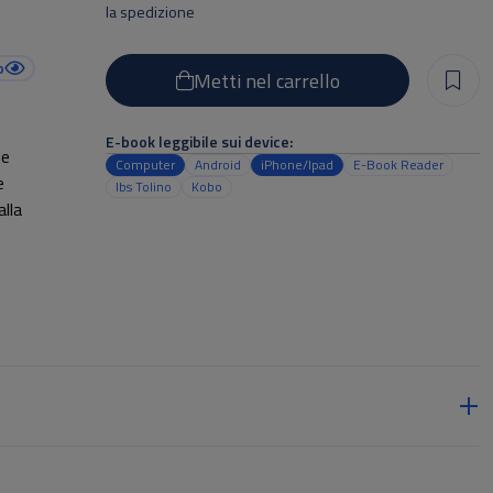
la spedizione
o
Metti nel carrello
e
E-book leggibile sui device:
le
Computer
Android
iPhone/Ipad
E-Book Reader
e
Ibs Tolino
Kobo
alla
sere
ere
lla
i con