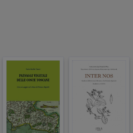
a Arduini
– Ricostruzione della vegetazione dopo il taglio di pinete
nus pinea
L.
na Lippi, Paolo Emilio Tomei
– Un’indagine etnobotanica nell’arcipela
ese
o Emilio Tomei, Roberto Narducci
– Macromiceti nuovi per la Macchia
hese
o Emilio Tomei, Roberto Narducci
– Lista dei funghi carnosi del Regno
cco. 1° aggiornamento
rto Narducci, Paolo Emilio Tomei
– Macromiceti della costa atlantica
cchina: nuove entità per il Marocco e nuova specie sabulicola-
Lepi
i
sp.nov