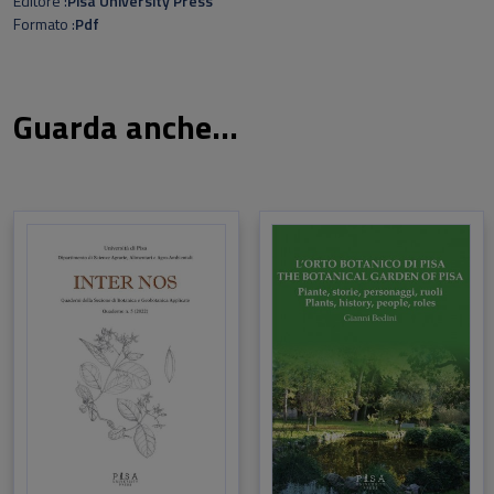
Editore
Pisa University Press
Idun
Formato
Pdf
di
Pi
Simo
malt
Paol
Guarda anche...
Lucc
Paol
Maro
Robe
maro
najib