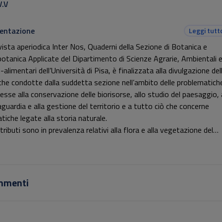
V.V
entazione
Leggi tutt
ivista aperiodica Inter Nos, Quaderni della Sezione di Botanica e
otanica Applicate del Dipartimento di Scienze Agrarie, Ambientali 
alimentari dell’Università di Pisa, è finalizzata alla divulgazione del
rche condotte dalla suddetta sezione nell’ambito delle problematich
esse alla conservazione delle biorisorse, allo studio del paesaggio, 
aguardia e alla gestione del territorio e a tutto ciò che concerne
tiche legate alla storia naturale.
tributi sono in prevalenza relativi alla flora e alla vegetazione del
itorio pisano allo scopo di fornire elementi originali che possano es
silio alle amministrazioni locali; sono altresì presenti studi di caratt
ico che arricchiscono le conoscenze naturalistiche e etnografiche de
ra regione. Vengono inoltre presentati lavori frutto di collaborazion
mmenti
ghi di altre università.
uesto numero: