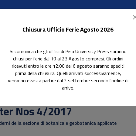
Chiusura Ufficio Ferie Agosto 2026
Si comunica che gli uffici di Pisa University Press saranno
ok Accessibili
In evidenza
Pubblica con noi
chiusi per ferie dal 10 al 23 Agosto compresi. Gli ordini
ricevuti entro le ore 12:00 del 6 agosto saranno spediti
prima della chiusura. Quelli arrivati successivamente,
verranno evasi a partire dal 2 settembre secondo l'ordine di
arrivo.
erca
nter Nos 4/2017
erni della sezione di botanica e geobotanica applicate