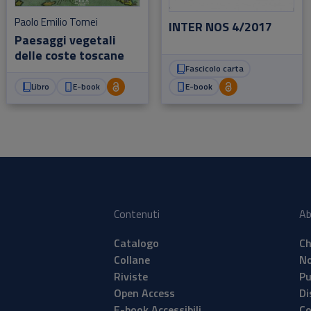
Paolo Emilio Tomei
INTER NOS 4/2017
Paesaggi vegetali
delle coste toscane
Fascicolo carta
Libro
E-book
E-book
Contenuti
Ab
Catalogo
Ch
Collane
No
Riviste
Pu
Open Access
Di
E-book Accessibili
Co