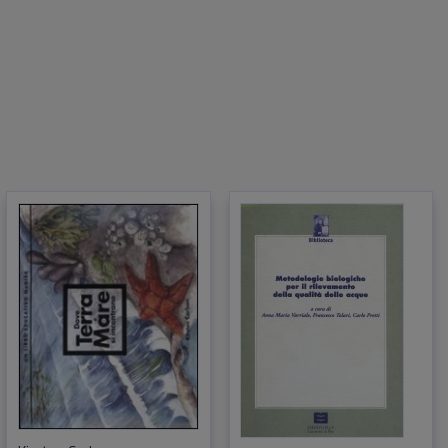
go
 del
sta