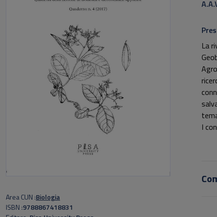
A.A.
Pres
La r
Geob
Agro-
rice
conn
salv
tema
I con
terr
di au
stor
nost
Co
colle
In q
Area CUN
Biologia
ISBN
9788867418831