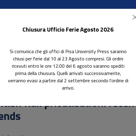
Chiusura Ufficio Ferie Agosto 2026
Si comunica che gli uffici di Pisa University Press saranno
ok Accessibili
In evidenza
Pubblica con noi
chiusi per ferie dal 10 al 23 Agosto compresi. Gli ordini
ricevuti entro le ore 12:00 del 6 agosto saranno spediti
prima della chiusura. Quelli arrivati successivamente,
verranno evasi a partire dal 2 settembre secondo l'ordine di
arrivo.
itish Rail privatisation: recen
rends
otitolo non presente