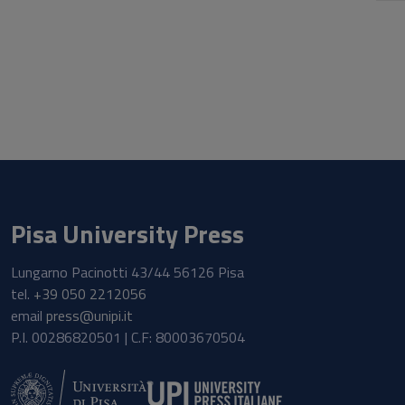
Ales
pres
all’U
Leed
freq
pres
pres
dell’
mana
Pisa University Press
Lungarno Pacinotti 43/44 56126 Pisa
tel.
+39 050 2212056
email
press@unipi.it
P.I. 00286820501 | C.F: 80003670504