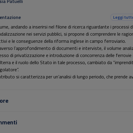
sia Patuelli
entazione
Leggi tutt
lume, andando a inserirsi nel filone di ricerca riguardante i processi d
dalizzazione nei servizi pubblici, si propone di comprendere le ragioni
ttivi e le conseguenze della riforma inglese in campo ferroviario.
averso l’approfondimento di documenti e interviste, il volume analiz
esso di privatizzazione e introduzione di concorrenza delle ferrovie 
ilterra e il ruolo dello Stato in tale processo, cambiato da “imprendi
golatore”.
ntributo si caratterizza per un’analisi di lungo periodo, che prende a
secondo dopoguerra, negli anni in cui
British Railways
era un’azienda
ica, per poi andare a percorrere le ragioni e gli obiettivi della
tizzazione degli anni ’90, inserendo tali eventi nelle più ampie logic
ore
Public Management
.
e, il contributo si spinge sino ai giorni nostri, analizzando i cambia
rcorsi nel sistema di
franchise
e alcuni principali tratti delle aziende c
mmenti
o a inserirsi nella competizione nel mercato inglese.