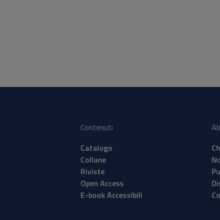
sia Patuelli, dottore di ricerca in Economica Aziendale e Manageme
so l’Università di Pisa, è docente a contratto di Management Pubbl
niversità di Ferrara. È stata Visiting Ph.D. Student presso l’Universit
s (Inghilterra) e presso l’Institute of Economic Affairs a Londra. H
uentato corsi di metodologia della ricerca qualitativa e qualitativa
so la London School of Economics. È autrice di diverse pubblicazioni
entate a convegni nazionali e internazionali, sui temi propri
economia aziendale, dei servizi a rete, del family business, del
gement pubblico e della storia della ragioneria
Contenuti
Ab
Catalogo
Ch
Collane
No
Riviste
Pu
Open Access
Di
E-book Accessibili
Co