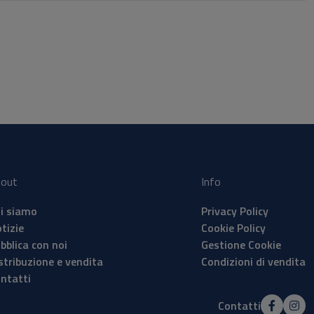
nt
ico
à di
a
,
out
Info
i siamo
Privacy Policy
tizie
Cookie Policy
bblica con noi
Gestione Cookie
stribuzione e vendita
Condizioni di vendita
ntatti
Contatti