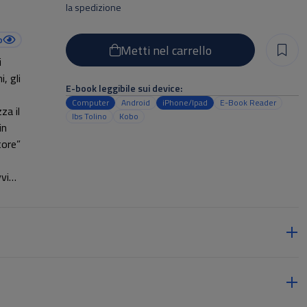
la spedizione
o
Metti nel carrello
i
, gli
E-book leggibile sui device:
Computer
Android
iPhone/Ipad
E-Book Reader
za il
Ibs Tolino
Kobo
in
tore”
vvio
he del
menti
he