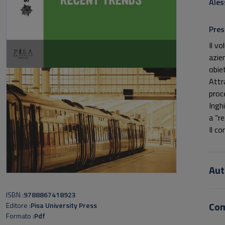
Ales
Pres
Il vo
azien
obie
Attr
proc
Ingh
a “re
Il co
dal 
pubbl
priva
Aut
New 
Infin
ISBN
9788867418923
inte
Co
Editore
Pisa University Press
vann
Formato
Pdf