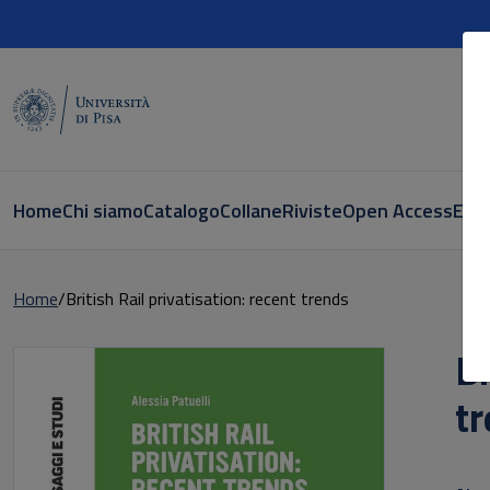
Home
Chi siamo
Catalogo
Collane
Riviste
Open Access
E-bo
Home
British Rail privatisation: recent trends
Br
t
Sott